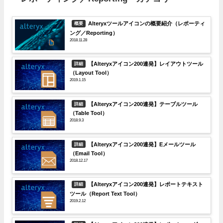
Alteryxツールアイコンの概要紹介（レポーティ
概要
ング／Reporting）
2018.11.28
【Alteryxアイコン200連発】レイアウトツール
詳細
（Layout Tool）
2019.1.15
【Alteryxアイコン200連発】テーブルツール
詳細
（Table Tool）
2018.9.3
【Alteryxアイコン200連発】Eメールツール
詳細
（Email Tool）
2018.12.17
【Alteryxアイコン200連発】レポートテキスト
詳細
ツール（Report Text Tool）
2019.2.12