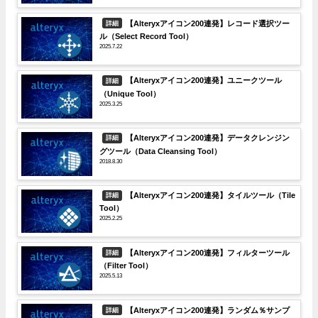
【Alteryxアイコン200連発】レコード選択ツー
詳細
ル（Select Record Tool）
2025.7.22
【Alteryxアイコン200連発】ユニークツール
詳細
（Unique Tool）
2025.3.25
【Alteryxアイコン200連発】データクレンジン
詳細
グツール（Data Cleansing Tool）
2018.8.30
【Alteryxアイコン200連発】タイルツール（Tile
詳細
Tool）
2025.2.25
【Alteryxアイコン200連発】フィルターツール
詳細
（Filter Tool）
2025.5.13
【Alteryxアイコン200連発】ランダム％サンプ
詳細