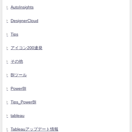
AutoInsights
DesignerCloud
Tips
アイコン200連発
その他
BIツール
PowerBI
Tips_PowerBI
tableau
Tableauアップデート情報