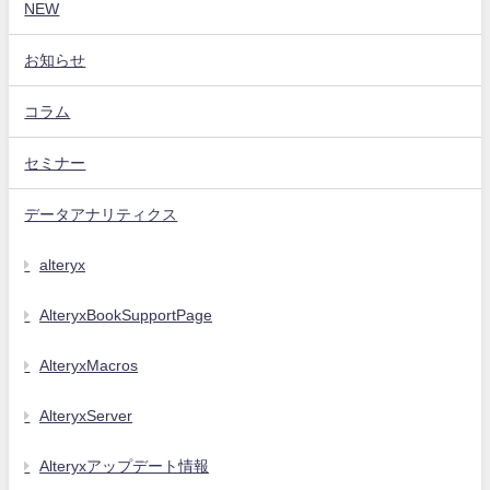
NEW
お知らせ
コラム
セミナー
データアナリティクス
alteryx
AlteryxBookSupportPage
AlteryxMacros
AlteryxServer
Alteryxアップデート情報