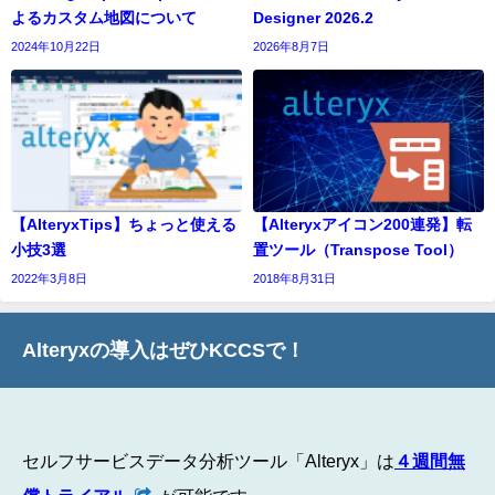
よるカスタム地図について
Designer 2026.2
2024年10月22日
2026年8月7日
【AlteryxTips】ちょっと使える
【Alteryxアイコン200連発】転
小技3選
置ツール（Transpose Tool）
2022年3月8日
2018年8月31日
Alteryxの導入はぜひKCCSで！
セルフサービスデータ分析ツール「Alteryx」は
４週間無