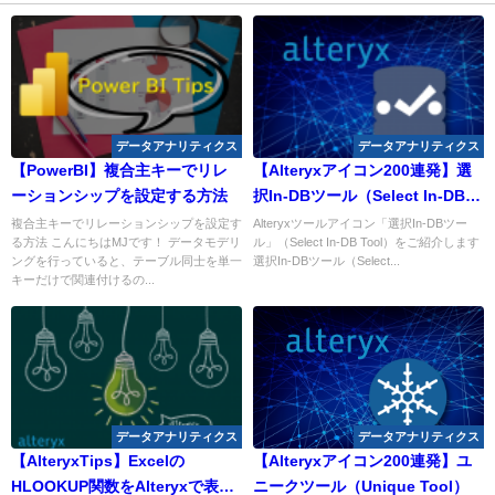
データアナリティクス
データアナリティクス
【PowerBI】複合主キーでリレ
【Alteryxアイコン200連発】選
ーションシップを設定する方法
択In-DBツール（Select In-DB
Tool）
複合主キーでリレーションシップを設定す
Alteryxツールアイコン「選択In-DBツー
る方法 こんにちはMJです！ データモデリ
ル」（Select In-DB Tool）をご紹介します
ングを行っていると、テーブル同士を単一
選択In-DBツール（Select...
キーだけで関連付けるの...
データアナリティクス
データアナリティクス
【AlteryxTips】Excelの
【Alteryxアイコン200連発】ユ
HLOOKUP関数をAlteryxで表現
ニークツール（Unique Tool）