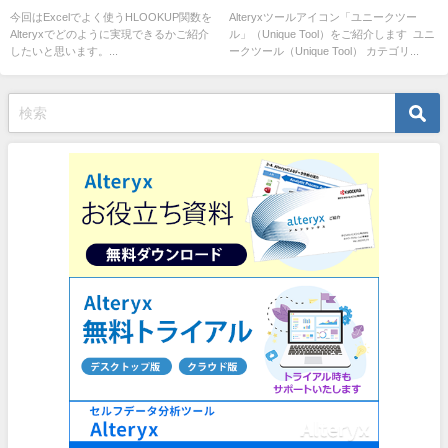
する方法
今回はExcelでよく使うHLOOKUP関数を
Alteryxツールアイコン「ユニークツー
Alteryxでどのように実現できるかご紹介
ル」（Unique Tool）をご紹介します ユニ
したいと思います。...
ークツール（Unique Tool） カテゴリ...