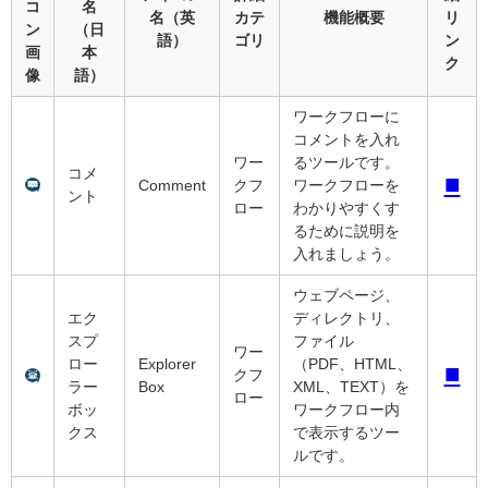
コ
名
名（英
カテ
機能概要
リ
ン
（日
語）
ゴリ
ン
画
本
ク
像
語）
ワークフローに
コメントを入れ
ワー
るツールです。
コメ
■
Comment
クフ
ワークフローを
ント
ロー
わかりやすくす
るために説明を
入れましょう。
ウェブページ、
エク
ディレクトリ、
スプ
ファイル
ワー
ロー
Explorer
（PDF、HTML、
■
クフ
ラー
Box
XML、TEXT）を
ロー
ボッ
ワークフロー内
クス
で表示するツー
ルです。