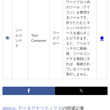
ワークフロー内
のツール（アイ
コン）を整理す
るツールです。
折りたたむとキ
ャンバスのスペ
ツー
ワー
ースを減らすこ
ルコ
Tool
■
クフ
とができます。
ンテ
Container
ロー
また、ツールコ
ナ
ンテナに格納
後、ツールコン
テナを無効にす
れば、格納され
ているツールを
実行しません。
alteryx
,
データアナリティクス
の関連記事