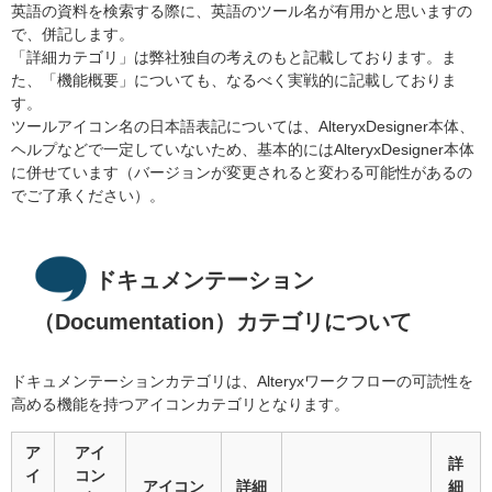
英語の資料を検索する際に、英語のツール名が有用かと思いますの
で、併記します。
「詳細カテゴリ」は弊社独自の考えのもと記載しております。ま
た、「機能概要」についても、なるべく実戦的に記載しておりま
す。
ツールアイコン名の日本語表記については、AlteryxDesigner本体、
ヘルプなどで一定していないため、基本的にはAlteryxDesigner本体
に併せています（バージョンが変更されると変わる可能性があるの
でご了承ください）。
ドキュメンテーション
（
Documentation
）カテゴリについて
ドキュメンテーションカテゴリは、Alteryxワークフローの可読性を
高める機能を持つアイコンカテゴリとなります。
ア
アイ
詳
イ
コン
アイコン
詳細
細