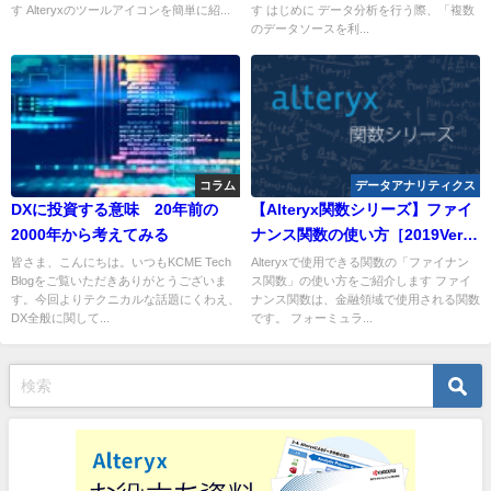
す Alteryxのツールアイコンを簡単に紹...
す はじめに データ分析を行う際、「複数
のデータソースを利...
コラム
データアナリティクス
DXに投資する意味 20年前の
【Alteryx関数シリーズ】ファイ
2000年から考えてみる
ナンス関数の使い方［2019Ver.
対応］
皆さま、こんにちは。いつもKCME Tech
Alteryxで使用できる関数の「ファイナン
Blogをご覧いただきありがとうございま
ス関数」の使い方をご紹介します ファイ
す。今回よりテクニカルな話題にくわえ、
ナンス関数は、金融領域で使用される関数
DX全般に関して...
です。 フォーミュラ...