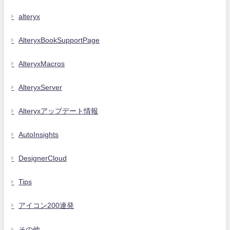
alteryx
AlteryxBookSupportPage
AlteryxMacros
AlteryxServer
Alteryxアップデート情報
AutoInsights
DesignerCloud
Tips
アイコン200連発
その他