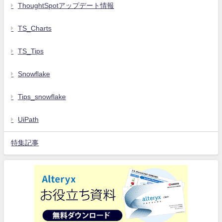
ThoughtSpotアップデート情報
TS_Charts
TS_Tips
Snowflake
Tips_snowflake
UiPath
特集記事