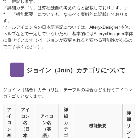
で、併記します。
「詳細カテゴリ」は弊社独自の考えのもと記載しております。ま
た、「機能概要」についても、なるべく実戦的に記載しておりま
す。
ツールアイコン名の日本語表記については、AlteryxDesigner本体、
ヘルプなどで一定していないため、基本的にはAlteryxDesigner本体
に併せています（バージョンが変更されると変わる可能性があるの
でご了承ください）。
ジョイン（
Join
）カテゴリについて
ジョイン（結合）カテゴリは、テーブルの結合などを行うアイコン
カテゴリとなります。
ア
アイ
詳
詳
イ
コン
アイコ
細
細
コ
名
ン名
カ
機能概要
リ
ン
（日
（英
テ
ン
画
本
語）
ゴ