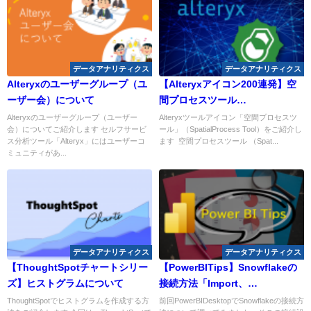
データアナリティクス
データアナリティクス
Alteryxのユーザーグループ（ユ
【Alteryxアイコン200連発】空
ーザー会）について
間プロセスツール
（SpatialProcess Tool）
Alteryxのユーザーグループ（ユーザー
Alteryxツールアイコン「空間プロセスツ
会）についてご紹介します セルフサービ
ール」（SpatialProcess Tool）をご紹介し
ス分析ツール「Alteryx」にはユーザーコ
ます 空間プロセスツール （Spat...
ミュニティがあ...
データアナリティクス
データアナリティクス
【ThoughtSpotチャートシリー
【PowerBITips】Snowflakeの
ズ】ヒストグラムについて
接続方法「Import、
DirectQuery」とは？
ThoughtSpotでヒストグラムを作成する方
前回PowerBIDesktopでSnowflakeの接続方