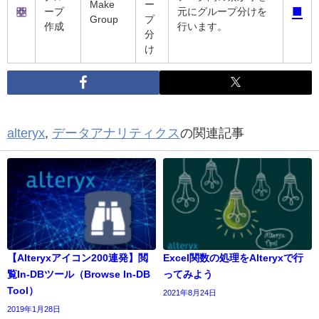
Make
ー
■
ープ
元にグループ分けを
Group
プ
作成
行います。
分
け
alteryx
,
データアナリティクス
の関連記事
【Alteryxアイコン200連発】閲
Excel関数の処理をAlteryxで行
覧In-DBツール（Browse In-DB
ってみよう
Tool）
2021年8月24日
2019年1月28日