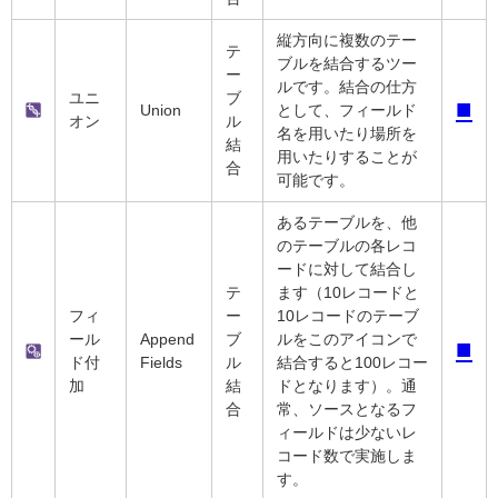
縦方向に複数のテー
テ
ブルを結合するツー
ー
ルです。結合の仕方
ユニ
ブ
■
Union
として、フィールド
オン
ル
名を用いたり場所を
結
用いたりすることが
合
可能です。
あるテーブルを、他
のテーブルの各レコ
ードに対して結合し
テ
ます（10レコードと
フィ
ー
10レコードのテーブ
ール
Append
ブ
ルをこのアイコンで
■
ド付
Fields
ル
結合すると100レコー
加
結
ドとなります）。通
合
常、ソースとなるフ
ィールドは少ないレ
コード数で実施しま
す。