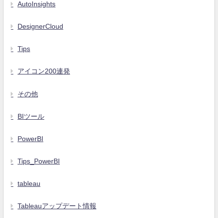
AutoInsights
DesignerCloud
Tips
アイコン200連発
その他
BIツール
PowerBI
Tips_PowerBI
tableau
Tableauアップデート情報