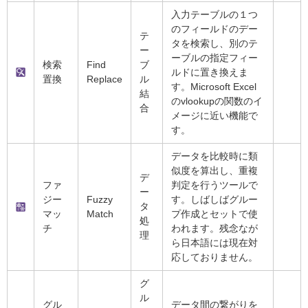
入力テーブルの１つ
のフィールドのデー
テ
タを検索し、別のテ
ー
ーブルの指定フィー
検索
Find
ブ
ルドに置き換えま
置換
Replace
ル
す。Microsoft Excel
結
のvlookupの関数のイ
合
メージに近い機能で
す。
データを比較時に類
似度を算出し、重複
デ
ファ
判定を行うツールで
ー
ジー
Fuzzy
す。しばしばグルー
タ
マッ
Match
プ作成とセットで使
処
チ
われます。残念なが
理
ら日本語には現在対
応しておりません。
グ
ル
グル
データ間の繋がりを