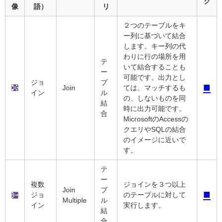
ク
像
語）
リ
２つのテーブルをキ
ー列に基づいて結合
します。キー列の代
わりに行の場所を用
テ
いて結合することも
ー
可能です。出力とし
ジョ
ブ
■
Join
ては、マッチするも
イン
ル
の、しないものを同
結
時に出力可能です。
合
MicrosoftのAccessの
クエリやSQLの結合
のイメージに近いで
す。
テ
ー
複数
ジョインを３つ以上
Join
ブ
■
ジョ
のテーブルに対して
Multiple
ル
イン
実行します。
結
合