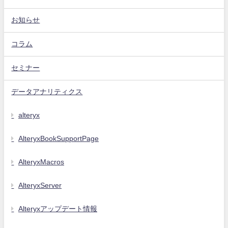
お知らせ
コラム
セミナー
データアナリティクス
alteryx
AlteryxBookSupportPage
AlteryxMacros
AlteryxServer
Alteryxアップデート情報