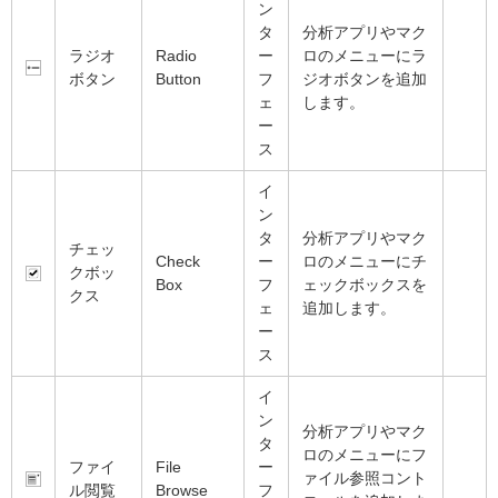
ン
タ
分析アプリやマク
ラジオ
Radio
ー
ロのメニューにラ
ボタン
Button
フ
ジオボタンを追加
ェ
します。
ー
ス
イ
ン
タ
分析アプリやマク
チェッ
Check
ー
ロのメニューにチ
クボッ
Box
フ
ェックボックスを
クス
ェ
追加します。
ー
ス
イ
ン
分析アプリやマク
タ
ロのメニューにフ
ファイ
File
ー
ァイル参照コント
ル閲覧
Browse
フ