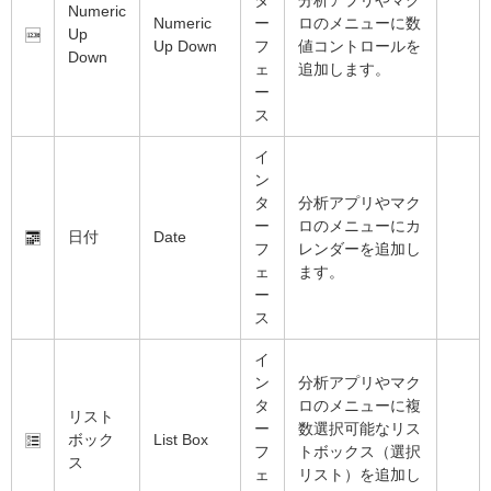
タ
分析アプリやマク
Numeric
Numeric
ー
ロのメニューに数
Up
Up Down
フ
値コントロールを
Down
ェ
追加します。
ー
ス
イ
ン
タ
分析アプリやマク
ー
ロのメニューにカ
日付
Date
フ
レンダーを追加し
ェ
ます。
ー
ス
イ
ン
分析アプリやマク
タ
ロのメニューに複
リスト
ー
数選択可能なリス
ボック
List Box
フ
トボックス（選択
ス
ェ
リスト）を追加し