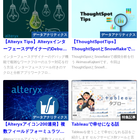
データアナリティクス
データアナリティクス
【Alteryx Tips】Alteryxインタ
【ThoughtSpotTips】
ーフェースデザイナーのDebug
ThoughtSpotとSnowflakeで感
機能を使おう
情分析を行う
インターフェースデザイナーのデバッグ機
ThoughtSpotとSnowflakeで感情分析を行
能で複雑なワークフローのエラー対応を行
う AkimasaKajitaniです。今回は
う方法 インターフェースツール付きのマ
ThoughtSpotとSnowfl...
クロと分析アプリワークフロ...
データアナリティクス
特集記事
【Alteryxアイコン200連発】複
Tableauで幸せになる話
数フィールドフォーミュラツー
Tableauを使うことで幸せになれる話をご
紹介します セルフサービスBIツールと言
ル（Multi Field Formula Tool）
Alteryxツールアイコン「複数フィールド