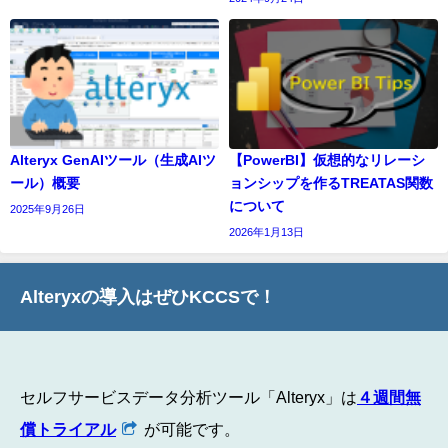
Alteryx GenAIツール（生成AIツ
【PowerBI】仮想的なリレーシ
ール）概要
ョンシップを作るTREATAS関数
について
2025年9月26日
2026年1月13日
Alteryxの導入はぜひKCCSで！
セルフサービスデータ分析ツール「Alteryx」は
４週間無
償トライアル
が可能です。