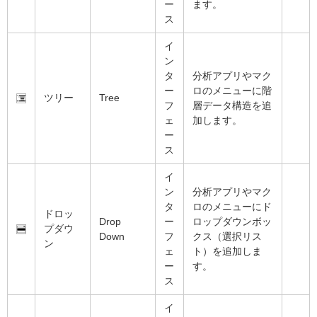
ー
ます。
ス
イ
ン
タ
分析アプリやマク
ー
ロのメニューに階
ツリー
Tree
フ
層データ構造を追
ェ
加します。
ー
ス
イ
ン
分析アプリやマク
タ
ロのメニューにド
ドロッ
Drop
ー
ロップダウンボッ
プダウ
Down
フ
クス（選択リス
ン
ェ
ト）を追加しま
ー
す。
ス
イ