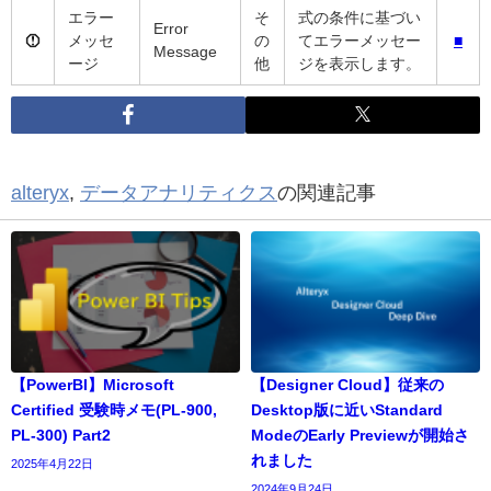
エラー
そ
式の条件に基づい
Error
メッセ
の
てエラーメッセー
■
Message
ージ
他
ジを表示します。
alteryx
,
データアナリティクス
の関連記事
【PowerBI】Microsoft
【Designer Cloud】従来の
Certified 受験時メモ(PL-900,
Desktop版に近いStandard
PL-300) Part2
ModeのEarly Previewが開始さ
れました
2025年4月22日
2024年9月24日