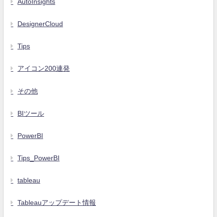
AutoInsights
DesignerCloud
Tips
アイコン200連発
その他
BIツール
PowerBI
Tips_PowerBI
tableau
Tableauアップデート情報