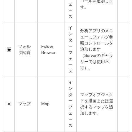
ロールを追加しま
ェ
す。
ー
ス
イ
分析アプリのメニ
ン
ューにフォルダ参
タ
照コントロールを
フォル
Folder
ー
追加します
ダ閲覧
Browse
フ
（Serverのギャラ
ェ
リーでは使用不
ー
可）。
ス
イ
ン
タ
マップオブジェク
ー
トを描画または選
マップ
Map
フ
択するマップを追
ェ
加します。
ー
ス