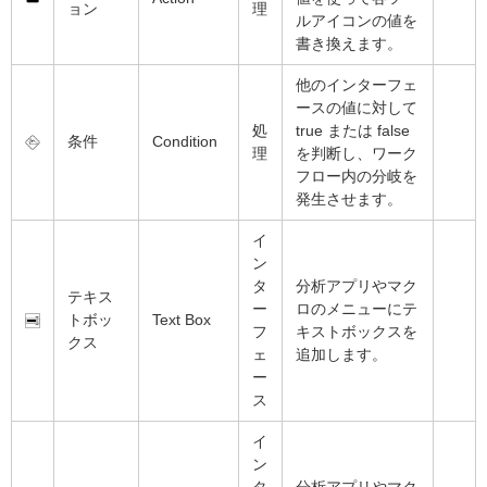
ョン
理
ルアイコンの値を
書き換えます。
他のインターフェ
ースの値に対して
処
true または false
条件
Condition
理
を判断し、ワーク
フロー内の分岐を
発生させます。
イ
ン
タ
分析アプリやマク
テキス
ー
ロのメニューにテ
トボッ
Text Box
フ
キストボックスを
クス
ェ
追加します。
ー
ス
イ
ン