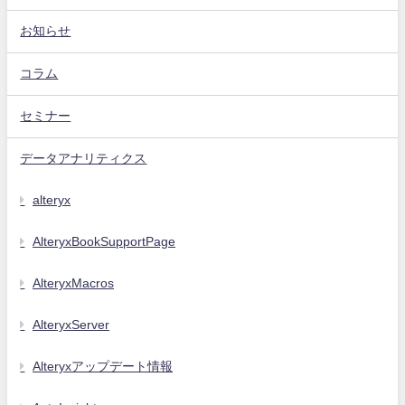
お知らせ
コラム
セミナー
データアナリティクス
alteryx
AlteryxBookSupportPage
AlteryxMacros
AlteryxServer
Alteryxアップデート情報