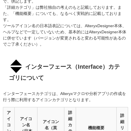
で、併記します。
「詳細カテゴリ」は弊社独自の考えのもと記載しております。ま
た、「機能概要」についても、なるべく実戦的に記載しておりま
す。
ツールアイコン名の日本語表記については、AlteryxDesigner本体、
ヘルプなどで一定していないため、基本的にはAlteryxDesigner本体
に併せています（バージョンが変更されると変わる可能性があるの
でご了承ください）。
インターフェース（
Interface
）カテ
ゴリについて
インターフェースカテゴリは、Alteryxマクロや分析アプリの作成を
行う際に利用するアイコンカテゴリとなります。
ア
詳
詳
イ
アイコ
細
アイコン
細
コ
ン名
カ
名（英
機能概要
リ