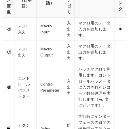
ン
（日本
テ
語）
ン
画
語）
ゴ
ク
像
リ
入
マクロ用のデータ
マクロ
Macro
出
入力を追加しま
■
入力
Input
力
す。
入
マクロ用のデータ
マクロ
Macro
出
出力を追加しま
出力
Output
力
す。
バッチマクロで利
用します。コント
コント
入
ロールパラメータ
ロール
Control
出
に入力されたレコ
パラメ
Parameter
力
ード数分処理を実
ーター
行します（For文
に近いです）。
実行時にインター
フェースの質問の
アクシ
処
Action
値を使って各ツー