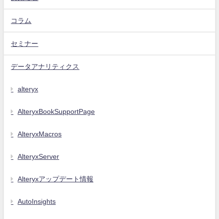
コラム
セミナー
データアナリティクス
alteryx
AlteryxBookSupportPage
AlteryxMacros
AlteryxServer
Alteryxアップデート情報
AutoInsights