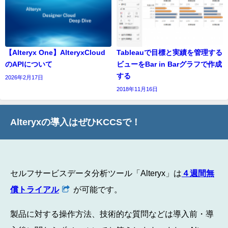
【Alteryx One】AlteryxCloud
Tableauで目標と実績を管理する
のAPIについて
ビューをBar in Barグラフで作成
する
2026年2月17日
2018年11月16日
Alteryxの導入はぜひKCCSで！
セルフサービスデータ分析ツール「Alteryx」は
４週間無
償トライアル
が可能です。
製品に対する操作方法、技術的な質問などは導入前・導