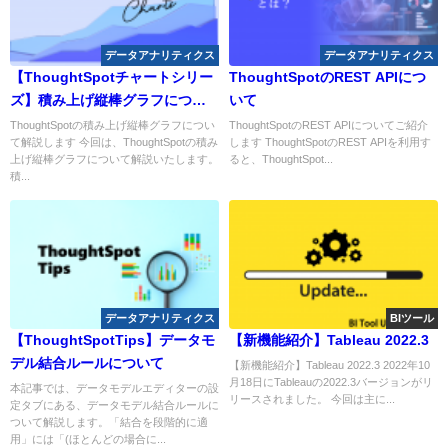
データアナリティクス
データアナリティクス
【ThoughtSpotチャートシリー
ThoughtSpotのREST APIにつ
ズ】積み上げ縦棒グラフについ
いて
て
ThoughtSpotの積み上げ縦棒グラフについ
ThoughtSpotのREST APIについてご紹介
て解説します 今回は、ThoughtSpotの積み
します ThoughtSpotのREST APIを利用す
上げ縦棒グラフについて解説いたします。
ると、ThoughtSpot...
積...
データアナリティクス
BIツール
【ThoughtSpotTips】データモ
【新機能紹介】Tableau 2022.3
デル結合ルールについて
【新機能紹介】Tableau 2022.3 2022年10
月18日にTableauの2022.3バージョンがリ
本記事では、データモデルエディターの設
リースされました。 今回は主に...
定タブにある、データモデル結合ルールに
ついて解説します。「結合を段階的に適
用」には「(ほとんどの場合に...