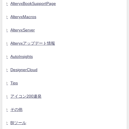
AlteryxBookSupportPage
AlteryxMacros
AlteryxServer
Alteryxアップデート情報
AutoInsights
DesignerCloud
Tips
アイコン200連発
その他
BIツール