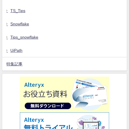
TS_Tips
Snowflake
Tips_snowflake
UiPath
特集記事