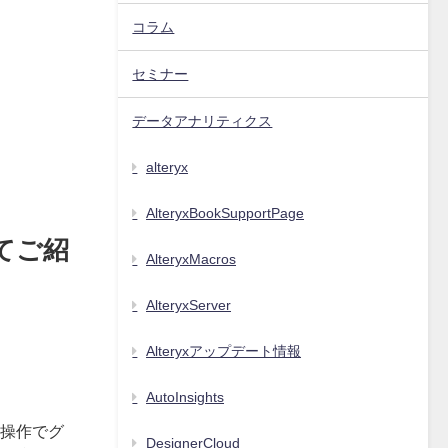
コラム
セミナー
データアナリティクス
alteryx
AlteryxBookSupportPage
いてご紹
AlteryxMacros
AlteryxServer
Alteryxアップデート情報
AutoInsights
な操作でグ
DesignerCloud