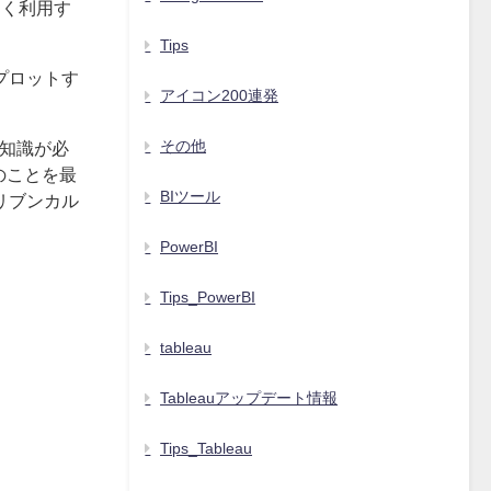
まく利用す
Tips
プロットす
アイコン200連発
その他
の知識が必
のことを最
BIツール
リブンカル
PowerBI
Tips_PowerBI
tableau
Tableauアップデート情報
Tips_Tableau