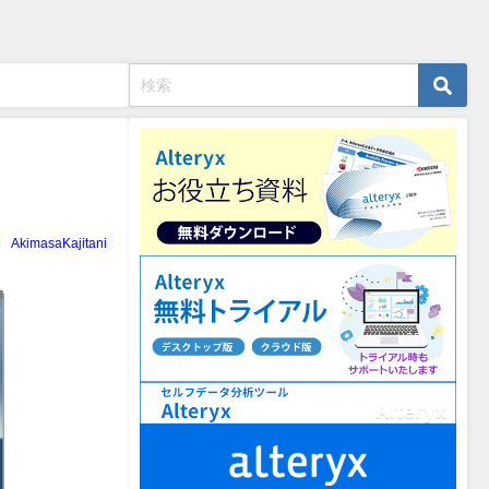
AkimasaKajitani