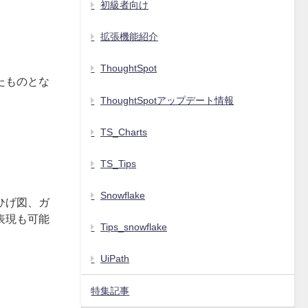
初級者向け
拡張機能紹介
ThoughtSpot
たものとな
ThoughtSpotアップデート情報
TS_Charts
TS_Tips
Snowflake
ひげ図、ガ
表現も可能
Tips_snowflake
UiPath
特集記事