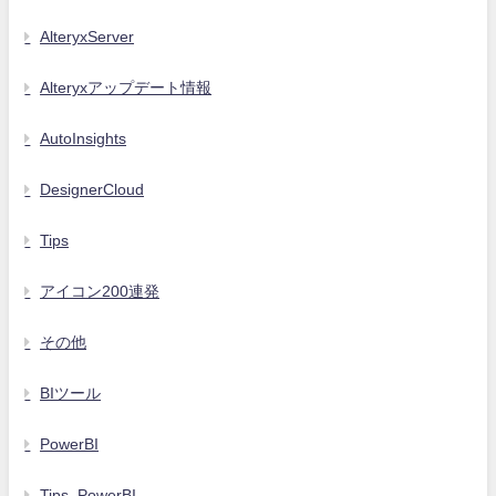
AlteryxServer
Alteryxアップデート情報
AutoInsights
DesignerCloud
Tips
アイコン200連発
その他
BIツール
PowerBI
Tips_PowerBI