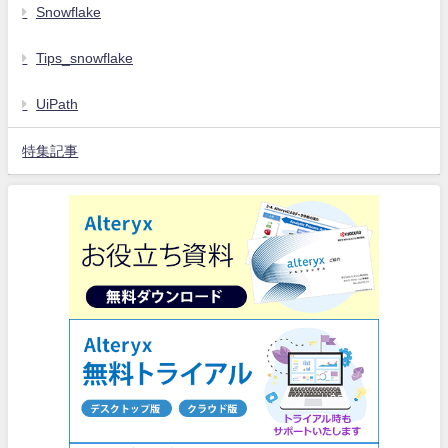
Snowflake
Tips_snowflake
UiPath
特集記事