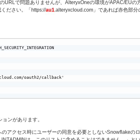
で問題ありませんが、AlteryxOneの環境がAPAC/EUの方
さい。「https://
au1
.alteryxcloud.com」であれば赤色部
_SECURITY_INTEGRATION

cloud.com/oauth2/callback'

ションがあります。
eへのアクセス時にユーザーの同意を必要としないSnowflakeの
COUNTADMINは、このリストに含めることはできません。」と