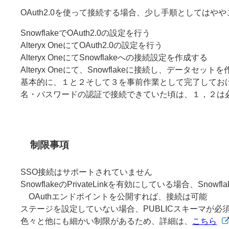
OAuth2.0を使って接続する場合、少し手順としては
SnowflakeでOAuth2.0の設定を行う
Alteryx OneにてOAuth2.0の設定を行う
Alteryx OneにてSnowflakeへの接続設定を作成する
Alteryx Oneにて、Snowflakeに接続し、データセット
基本的に、１と２そして３を事前作業として完了してお
名・パスワードの認証で接続できていた頃は、１，２は
制限事項
SSO接続はサポートされていません
SnowflakeのPrivateLinkを有効にしている場合、Sno
OAuthエンドポイントを公開すれば、接続は可能
ステージを設定していない場合、PUBLICスキーマが必
色々と他にも細かい制限があるため、詳細は、
こちら