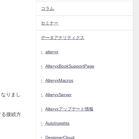
コラム
セミナー
データアナリティクス
alteryx
AlteryxBookSupportPage
AlteryxMacros
くなりまし
AlteryxServer
Alteryxアップデート情報
続する接続方
AutoInsights
DesignerCloud