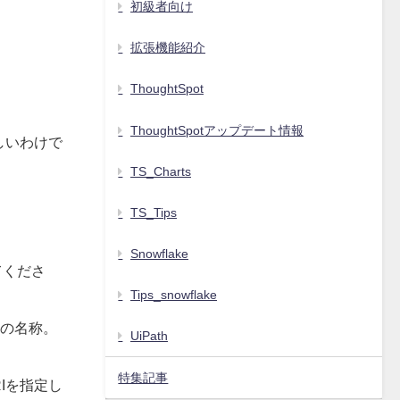
初級者向け
拡張機能紹介
ThoughtSpot
ThoughtSpotアップデート情報
しいわけで
TS_Charts
TS_Tips
Snowflake
てくださ
Tips_snowflake
）の名称。
UiPath
特集記事
RIを指定し