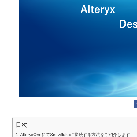
目次
AlteryxOneにてSnowflakeに接続する方法をご紹介します