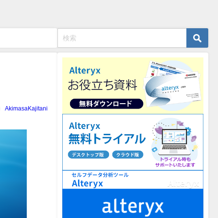
AkimasaKajitani