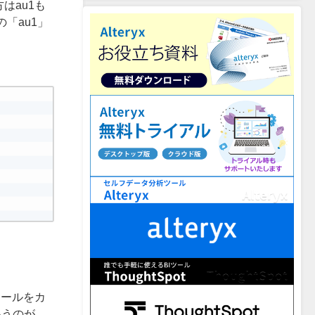
はau1も
分の「au1」
ロールをカ
いうのが