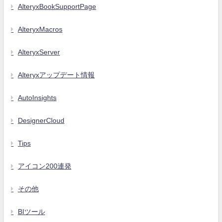
AlteryxBookSupportPage
AlteryxMacros
AlteryxServer
Alteryxアップデート情報
AutoInsights
DesignerCloud
Tips
アイコン200連発
その他
BIツール