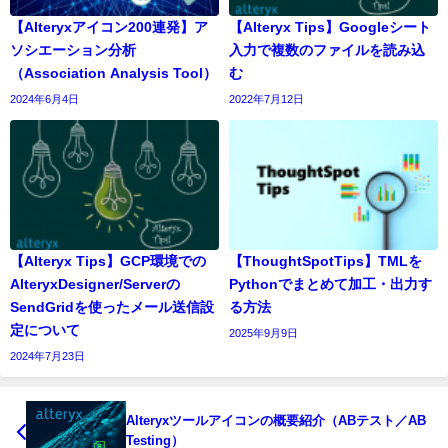
【Alteryxアイコン200連発】ア
【Alteryx Tips】Googleシート
ソシエーション分析
入力で複数のファイルを読み込
（Association Analysis Tool）
む
2024年6月4日
2022年7月12日
【Alteryx Tips】GCP環境での
【ThoughtSpotTips】TMLを
AlteryxDesigner/Serverの
Pythonでまとめて加工・出力す
SendGridを使ったメール送信設
る方法
定について
2025年9月9日
2024年7月23日
Alteryxツールアイコンの概要紹介（ABテスト／AB
Testing）