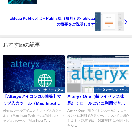
Tableau Publicとは－Public版（無料）のTableau
の概要をご説明します
おすすめの記事
データアナリティクス
データアナリティクス
【Alteryxアイコン200連発】マ
Alteryx One（新ライセンス体
ップ入力ツール（Map Input
系）：ロールごとに利用できる
Tool）
ツールについて
Alteryxツールアイコン「マップ入力ツー
Alteryx One（新ライセンス体系）：ロー
ル」（Map Input Tool）をご紹介します マ
ルごとに利用できるツールについてご紹介
ップ入力ツール（Map Input To...
します 本記事では、2025年5月に公開され
たAlt...