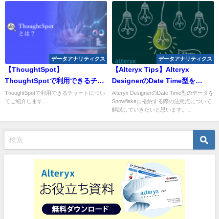
データアナリティクス
データアナリティクス
【ThoughtSpot】
【Alteryx Tips】Alteryx
ThoughtSpotで利用できるチャ
DesignerのDate Time型を
ートについて
Snowflakeに格納する際の注意
ThoughtSpotで利用できるチャートについ
Alteryx DesignerのDate Time型のデータを
てご紹介します...
Snowflakeに格納する際の注意点について
点
解説していきたいと思います。...