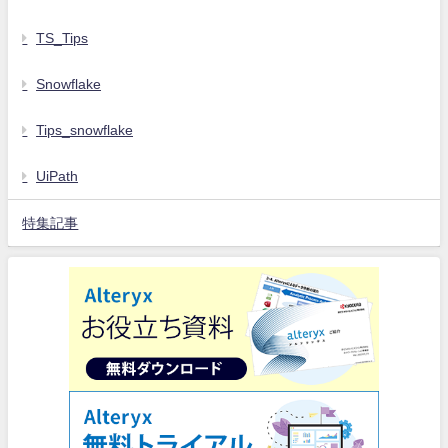
TS_Tips
Snowflake
Tips_snowflake
UiPath
特集記事