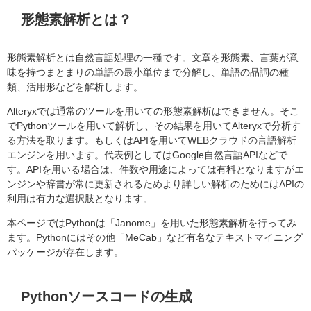
形態素解析とは？
形態素解析とは自然言語処理の一種です。文章を形態素、
言葉が意
味を持つまとまりの単語の最小単位まで分解し、単語の品詞の種
類、活用形などを解析します。
Alteryxでは通常のツールを用いての形態素解析はできません。そこ
でPythonツールを用いて解析し、その結果を用いてAlteryxで分析す
る方法を取ります。もしくはAPIを用いてWEBクラウドの言語解析
エンジンを用います。代表例としてはGoogle自然言語APIなどで
す。APIを用いる場合は、件数や用途によっては有料となりますがエ
ンジンや辞書が常に更新されるためより詳しい解析のためにはAPIの
利用は有力な選択肢となります。
本ページではPythonは「Janome」を用いた形態素解析を行ってみ
ます。Pythonにはその他「MeCab」など有名なテキストマイニング
パッケージが存在します。
Pythonソースコードの生成