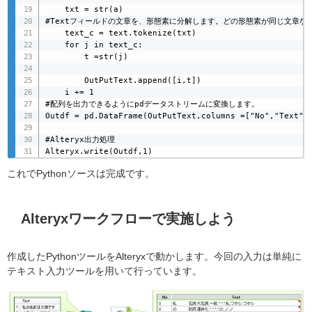
    txt = str(a)

#Textフィールドの文章を、形態素に分解します。どの形態素が同じ文章なの
    text_c = text.tokenize(txt)

    for j in text_c:

        t =str(j)

        OutPutText.append([i,t])

    i += 1

#配列を出力できるようにpdデータストリームに変換します。

Outdf = pd.DataFrame(OutPutText,columns =["No","Text"])
#Alteryx出力処理

Alteryx.write(Outdf,1)
これでPythonソースは完成です。
Alteryxワークフローで実施しよう
作成したPythonツールをAlteryxで動かします。今回の入力は単純に
テキスト入力ツールを用いて行っています。