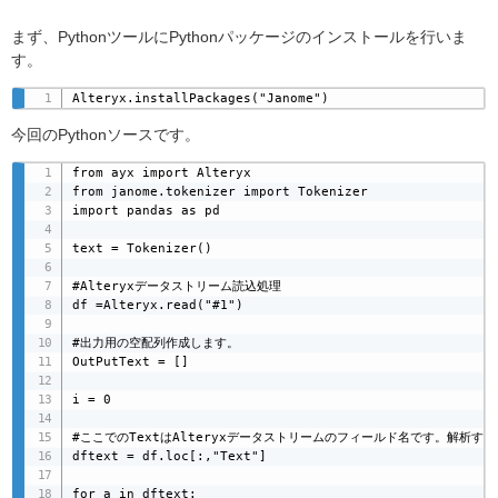
まず、PythonツールにPythonパッケージのインストールを行いま
す。
Alteryx.installPackages("Janome")
今回のPythonソースです。
from ayx import Alteryx

from janome.tokenizer import Tokenizer

import pandas as pd

text = Tokenizer()

#Alteryxデータストリーム読込処理

df =Alteryx.read("#1")

#出力用の空配列作成します。

OutPutText = []

i = 0

#ここでのTextはAlteryxデータストリームのフィールド名です。解析す
dftext = df.loc[:,"Text"]

for a in dftext:
