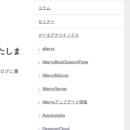
コラム
セミナー
データアナリティクス
alteryx
いたしま
AlteryxBookSupportPage
ブログに書
AlteryxMacros
AlteryxServer
Alteryxアップデート情報
AutoInsights
DesignerCloud
。