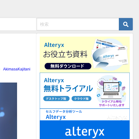
AkimasaKajitani