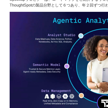
ThoughtSpotの製品分野として６つあり、年２回ずつ