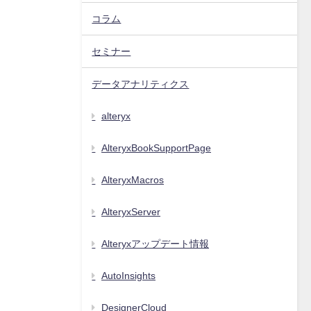
コラム
セミナー
データアナリティクス
alteryx
AlteryxBookSupportPage
AlteryxMacros
AlteryxServer
Alteryxアップデート情報
AutoInsights
DesignerCloud