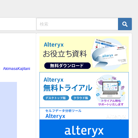
AkimasaKajitani