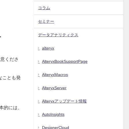
コラム
セミナー
データアナリティクス
す
alteryx
ご注意くださ
AlteryxBookSupportPage
AlteryxMacros
なことも発
AlteryxServer
Alteryxアップデート情報
基本的には、
AutoInsights
DesignerCloud