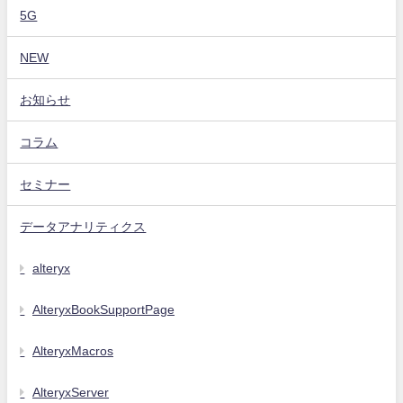
5G
NEW
お知らせ
コラム
セミナー
データアナリティクス
alteryx
AlteryxBookSupportPage
AlteryxMacros
AlteryxServer