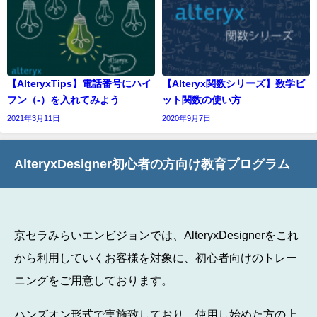
【AlteryxTips】電話番号にハイ
【Alteryx関数シリーズ】数学ビ
フン（-）を入れてみよう
ット関数の使い方
2021年3月11日
2020年9月7日
AlteryxDesigner初心者の方向け教育プログラム
京セラみらいエンビジョンでは、AlteryxDesignerをこれ
から利用していくお客様を対象に、初心者向けのトレー
ニングをご用意しております。
ハンズオン形式で実施致しており、使用し始めた方の上