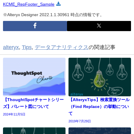
KCME_RepFooter_Sample
※Alteryx Designer 2022.1.1.30961 時点の情報です。
alteryx
,
Tips
,
データアナリティクス
の関連記事
【ThoughtSpotチャートシリー
【AlteryxTips】検索置換ツール
ズ】パレート図について
（Find Replace）の挙動につい
て
2024年11月5日
2019年7月29日