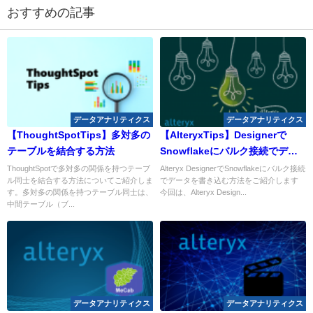
おすすめの記事
データアナリティクス
データアナリティクス
【ThoughtSpotTips】多対多の
【AlteryxTips】Designerで
テーブルを結合する方法
Snowflakeにバルク接続でデー
タを書き込む
ThoughtSpotで多対多の関係を持つテーブ
Alteryx DesignerでSnowflakeにバルク接続
ル同士を結合する方法についてご紹介しま
でデータを書き込む方法をご紹介します
す。多対多の関係を持つテーブル同士は、
今回は、Alteryx Design...
中間テーブル（ブ...
データアナリティクス
データアナリティクス