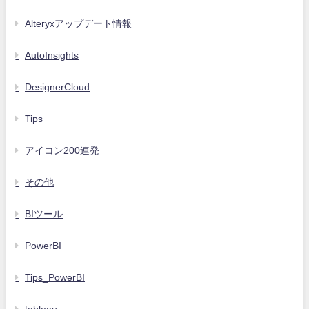
Alteryxアップデート情報
AutoInsights
DesignerCloud
Tips
アイコン200連発
その他
BIツール
PowerBI
Tips_PowerBI