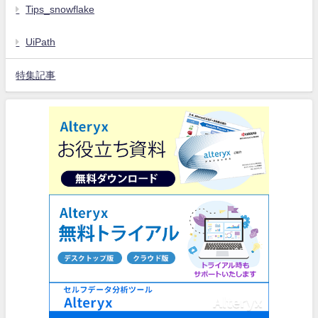
Tips_snowflake
UiPath
特集記事