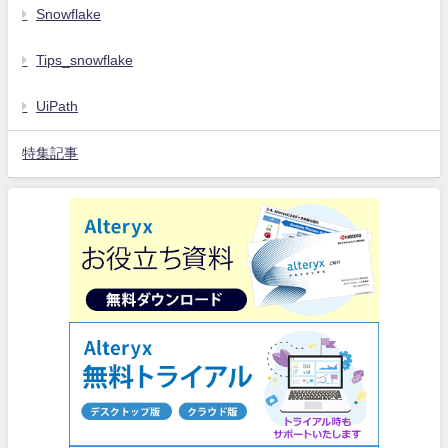
Snowflake
Tips_snowflake
UiPath
特集記事