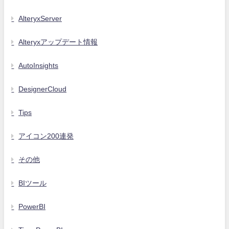
AlteryxServer
Alteryxアップデート情報
AutoInsights
DesignerCloud
Tips
アイコン200連発
その他
BIツール
PowerBI