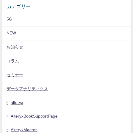
カテゴリー
5G
NEW
お知らせ
コラム
セミナー
データアナリティクス
alteryx
AlteryxBookSupportPage
AlteryxMacros