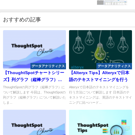
おすすめの記事
データアナリティクス
データアナリティクス
【ThoughtSpotチャートシリー
【Alteryx Tips】Alteryxで日本
ズ】列グラフ（縦棒グラフ）に
語のテキストマイニングを行う
ついて
ThoughtSpotの列グラフ（縦棒グラフ）に
Alteryxで日本語のテキストマイニングを
ついて解説します 今回は、ThoughtSpotの
行う方法について解説します 日本語のテ
列グラフ（縦棒グラフ）について解説いた
キストマイニングは、英語のテキストマイ
しま...
ニングに比べハード...