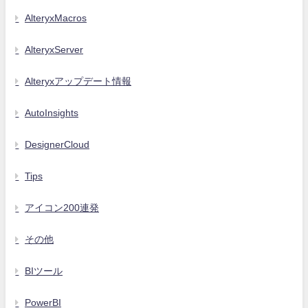
AlteryxMacros
AlteryxServer
Alteryxアップデート情報
AutoInsights
DesignerCloud
Tips
アイコン200連発
その他
BIツール
PowerBI