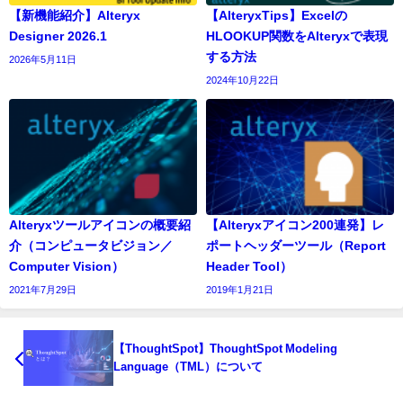
【新機能紹介】Alteryx
【AlteryxTips】Excelの
Designer 2026.1
HLOOKUP関数をAlteryxで表現
する方法
2026年5月11日
2024年10月22日
Alteryxツールアイコンの概要紹
【Alteryxアイコン200連発】レ
介（コンピュータビジョン／
ポートヘッダーツール（Report
Computer Vision）
Header Tool）
2021年7月29日
2019年1月21日
【ThoughtSpot】ThoughtSpot Modeling
Language（TML）について