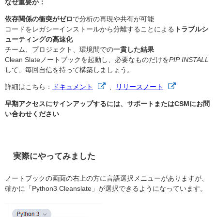
なぜ重要か：
依存関係の衝突がゼロ
で分析の再現や共有が可能
コードをレガシーインストールから分離することによる
トラブルシ
ューティングの高速化
チーム、プロジェクト、環境間での
一貫した結果
Clean Slateノートブックを起動し、必要なものだけを
PIP INSTALL
して、毎回自信を持って構築しましょう。
詳細はこちら：
ドキュメント
、
リリースノート
早期アクセスにサインアップするには、サポートまたはCSMにお問
い合わせください
実際にやってみました
ノートブックの画面の右上の方に言語選択メニューがありますが、
確かに「Python3 Cleanslate」が選択できるようになっています。