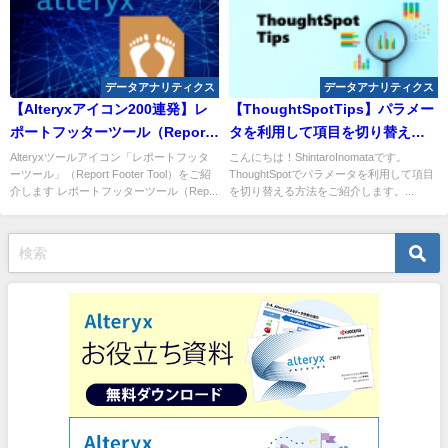
データアナリティクス
データアナリティクス
【Alteryxアイコン200連発】レ
【ThoughtSpotTips】パラメー
ポートフッターツール（Report
タを利用して項目を切り替える
Footer Tool）
方法
Alteryxツールアイコン「レポートフッタ
こんにちは！ShintaroInomataです。
ーツール」（Report Footer Tool）をご紹
ThoughtSpotでパラメータを利用して項目
介します レポートフッターツール（Rep...
を切り替える方法をご紹介します。...