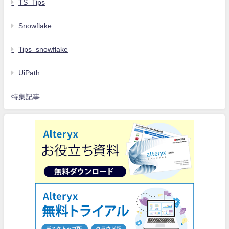
TS_Tips
Snowflake
Tips_snowflake
UiPath
特集記事