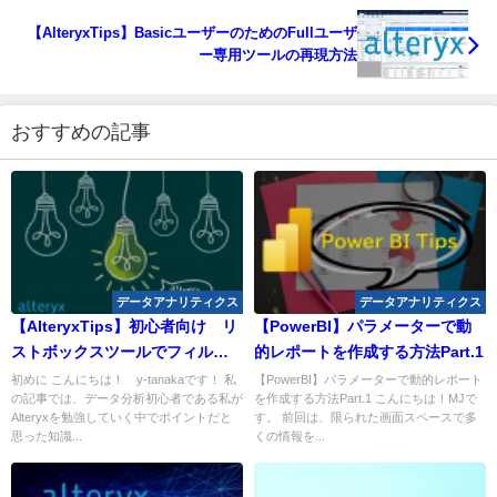
【AlteryxTips】BasicユーザーのためのFullユーザ
ー専用ツールの再現方法
おすすめの記事
データアナリティクス
データアナリティクス
【AlteryxTips】初心者向け リ
【PowerBI】パラメーターで動
ストボックスツールでフィルタ
的レポートを作成する方法Part.1
ー
初めに こんにちは！ y-tanakaです！ 私
【PowerBI】パラメーターで動的レポート
の記事では、データ分析初心者である私が
を作成する方法Part.1 こんにちは！MJで
Alteryxを勉強していく中でポイントだと
す。 前回は、限られた画面スペースで多
思った知識...
くの情報を...