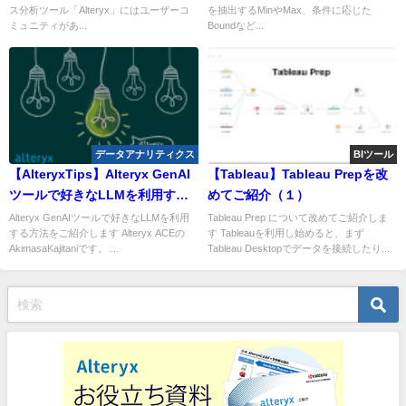
ス分析ツール「Alteryx」にはユーザーコ
を抽出するMinやMax、条件に応じた
ミュニティがあ...
Boundなど...
データアナリティクス
BIツール
【AlteryxTips】Alteryx GenAI
【Tableau】Tableau Prepを改
ツールで好きなLLMを利用する
めてご紹介（１）
方法
Alteryx GenAIツールで好きなLLMを利用
Tableau Prep について改めてご紹介しま
する方法をご紹介します Alteryx ACEの
す Tableauを利用し始めると、まず
AkimasaKajitaniです。 ...
Tableau Desktopでデータを接続したり...