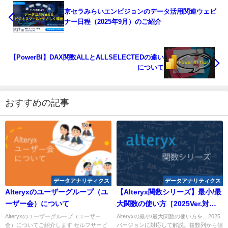
京セラみらいエンビジョンのデータ活用関連ウェビ
ナー日程（2025年9月）のご紹介
【PowerBI】DAX関数ALLとALLSELECTEDの違い
について
おすすめの記事
データアナリティクス
データアナリティクス
Alteryxのユーザーグループ（ユ
【Alteryx関数シリーズ】最小/最
ーザー会）について
大関数の使い方［2025Ver.対
応］
Alteryxのユーザーグループ（ユーザー
Alteryxの最小/最大関数の使い方を、2025
会）についてご紹介します セルフサービ
バージョンに対応して解説。複数列から値