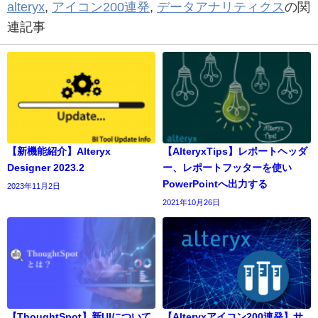
alteryx
,
アイコン200連発
,
データアナリティクス
の関
連記事
【新機能紹介】Alteryx
【AlteryxTips】レポートヘッダ
Designer 2023.2
ー、レポートフッターを使い
PowerPointへ出力する
2023年11月2日
2021年10月26日
【ThoughtSpot】新UIについて
【Alteryxアイコン200連発】サ