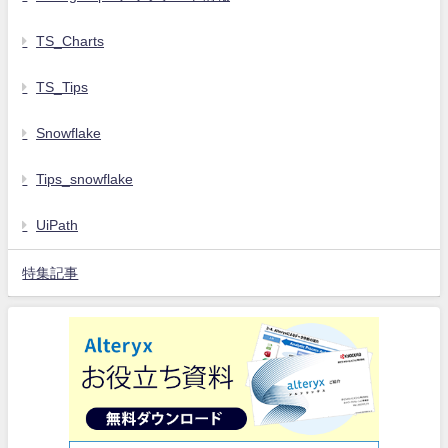
TS_Charts
TS_Tips
Snowflake
Tips_snowflake
UiPath
特集記事