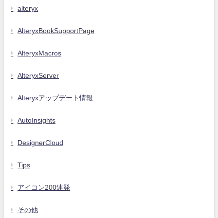
alteryx
AlteryxBookSupportPage
AlteryxMacros
AlteryxServer
Alteryxアップデート情報
AutoInsights
DesignerCloud
Tips
アイコン200連発
その他