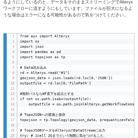
るようにしているのと、データをそのままストリーミングでAlteryx
ワークフローに流すようにもしています。ファイルが巨大になるよ
うな場合はエラーになる可能性があるので気をつけてください。
from ayx import Alteryx

import os

import json

import pandas as pd

import topojson as tp

# Data読み込み

rd = Alteryx.read("#1")

geojson_data = json.loads(rd.loc[0,'JSON'])

outputfile = rd.loc[0,'FilePath']

#相対パスならWF直下を起点とする

if not os.path.isabs(outputfile):

    outputfile = os.path.join(Alteryx.getWorkflowConsta
# TopoJSONへの変換と保存

topojson = tp.Topology(geojson_data, prequantize=False)
# TopoJSONデータをAlteryxのDataStreamに出力

try: # 1cell 2Gまでという制限に気をつけること。
