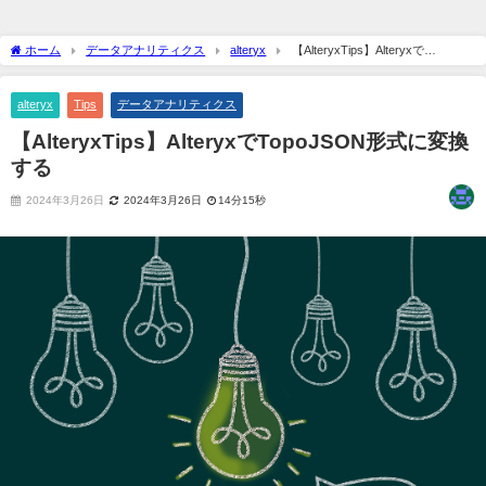
ホーム
データアナリティクス
alteryx
【AlteryxTips】Alteryxで
TopoJSON形式に変換する
alteryx
Tips
データアナリティクス
【AlteryxTips】AlteryxでTopoJSON形式に変換
する
2024年3月26日
2024年3月26日
14分15秒