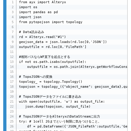
from ayx import Alteryx

import os

import pandas as pd

import json

from pytopojson import topology

# Data読み込み

rd = Alteryx.read("#1")

geojson_data = json.loads(rd.loc[0,'JSON'])

outputfile = rd.loc[0,'FilePath']

#相対パスならWF直下を起点とする

if not os.path.isabs(outputfile):

    outputfile = os.path.join(Alteryx.getWorkflowConsta
# TopoJSONへの変換

topology_ = topology.Topology()

topojson = topology_({"object_name": geojson_data},quan
# TopoJSONデータをファイルに書き込み

with open(outputfile, 'w') as output_file:

   json.dump(topojson, output_file)

# TopoJSONデータをAlteryxのDataStreamに出力

try: # 1cell 2Gまでという制限に気をつけること。

    df = pd.DataFrame({'JSON_FilePath':outputfile,'GeoJ