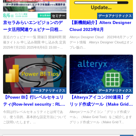
セミナー
データアナリティクス
京セラみらいエンビジョンのデ
【新機能紹介】Alterx Designer
ータ活用関連ウェビナー日程
Cloud 2023年8月
（2025年7月 & 8月）のご紹介
直近のウェビナー一覧 開催日 開催時間 開
Alteryx Designer Cloud 2023年8月アップ
催タイトル 申し込み期限 申し込み先 定員
デート情報 Alteryx Designer Cloudはオン
2025年7月23日 2025年8月6日 15:00～...
プレ版の...
データアナリティクス
データアナリティクス
【Power BI】行レベルセキュリ
【Alteryxアイコン200連発】グ
ティ(Row-level security : RLS)
リッド作成ツール（Make Grid
とは？
Tool）
今回は行レベルセキュリティとは何であ
Alteryxツールアイコン「グリッド作成ツ
り、使う目的、基本的な設定方法について
ール」（Make Grid Tool）をご紹介します
ご説明いたします。...
グリッド作成ツール（Make Grid T...