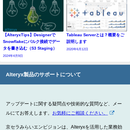
【AlteryxTips】Designerで
Tableau Serverとは？概要をご
Snowflakeにバルク接続でデー
説明します
タを書き込む（S3 Staging）
2020年6月12日
2024年4月9日
Alteryx製品のサポートについて
アップデートに関する疑問点や技術的な質問など、メー
ルにてお答えします。
お気軽にご相談ください。
京セラみらいエンビジョンは、Alteryxを活用した業務効