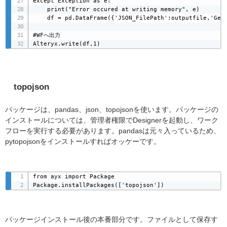
except Exception as e:

    print("Error occured at writing memory", e)

    df = pd.DataFrame({'JSON_FilePath':outputfile,'GeoJ
#WFへ出力

Alteryx.write(df,1)
topojson
パッケージは、pandas、json、topojsonを使います。パッケージの
インストールについては、管理者権限でDesignerを起動し、ワーク
フローを実行する必要があります。pandasは元々入っているため、
pytopojsonをインストールすればオッケーです。
from ayx import Package

Package.installPackages(['topojson'])
パッケージインストール後の本番部分です。ファイルとして保存す