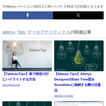
※Alteryx バージョン2023.2.1.89 パッチ: 2 時点での内容となります
alteryx
,
Tips
,
データアナリティクス
の関連記事
【TableauTips】表で特定の行
【Alteryx Tips】Alteryx
にハイライトする方法
DesignerのDate Time型を
Snowflakeに格納する際の注意
2021年8月24日
点
2023年11月28日