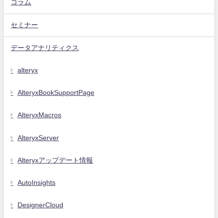
コラム
セミナー
データアナリティクス
alteryx
AlteryxBookSupportPage
AlteryxMacros
AlteryxServer
Alteryxアップデート情報
AutoInsights
DesignerCloud