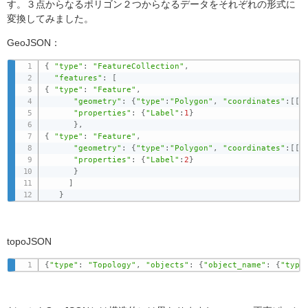
す。３点からなるポリゴン２つからなるデータをそれぞれの形式に
変換してみました。
GeoJSON：
{
"type"
:
"FeatureCollection"
,
"features"
:
[
{
"type"
:
"Feature"
,
"geometry"
:
{
"type"
:
"Polygon"
,
"coordinates"
:
[
[
[
"properties"
:
{
"Label"
:
1
}
}
,
{
"type"
:
"Feature"
,
"geometry"
:
{
"type"
:
"Polygon"
,
"coordinates"
:
[
[
[
"properties"
:
{
"Label"
:
2
}
}
]
}
topoJSON
{
"type"
:
"Topology"
,
"objects"
:
{
"object_name"
:
{
"type