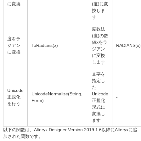
に変換
(度)に変
換しま
す
度数法
(度)の数
度をラ
値xをラ
ジアン
ToRadians(x)
RADIANS(x)
ジアン
に変換
に変換
します
文字を
指定し
た
Unicode
UnicodeNormalize(String,
Unicode
正規化
-
Form)
正規化
を行う
形式に
変換し
ます
以下の関数は、
Alteryx Designer Version 2019.1.6以降
にAlteryxに追
加された関数です。