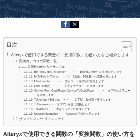
目次
Alteryxで使用できる関数の「変換関数」の使い方をご紹介します
変換カテゴリの関数一覧
各関数の使い方とサンプル
BinToInt / HexToNumber ・・・ 10進数の整数への変換を行います
IntToBin / IntToHex ・・・ 2進数、16進数への変換を行います
CharFromInt ・・・ 文字コードを文字に変換します
CharToInt(s) ・・・ 文字を文字コードに変換します
ConvertFromCodePage / ConvertToCodePage ・・・ 文字列の文字コー
ドを変換します
ToNumber / ToString ・・・ 文字型、数値型を変換します
ToDegrees・・・ラジアンを度に変換します
ToRadians・・・度をラジアンに変換します
UnicodeNormalize・・・Unicode 正規化を行います
サンプルフロー ダウンロード
Alteryxで使用できる関数の「変換関数」の使い方を