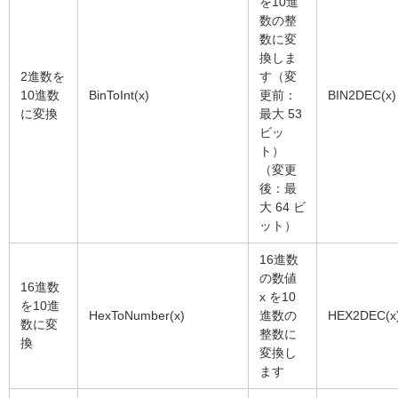
を10進
数の整
数に変
換しま
2進数を
す（変
10進数
BinToInt(x)
更前：
BIN2DEC(x)
に変換
最大 53
ビッ
ト）
（変更
後：最
大 64 ビ
ット）
16進数
の数値
16進数
x を10
を10進
HexToNumber(x)
進数の
HEX2DEC(x
数に変
整数に
換
変換し
ます