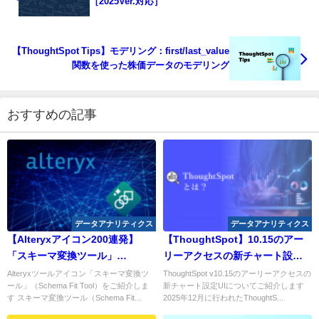
［2025Ver.対応］
【ThoughtSpot Tips】モデリング：first/last_value
関数を使った株価データのモデリング
おすすめの記事
データアナリティクス
データアナリティクス
【Alteryxアイコン200連発】
【ThoughtSpot】10.15のアー
「スキーマ変換ツール」
リーアクセスの新チャート設定
（Schema Fit Tool）
UIについて
Alteryxツールアイコン「スキーマ変換ツ
ThoughtSpot v10.15のアーリーアクセスの
ール」（Schema Fit Tool）をご紹介しま
新チャート設定UIについてご紹介します
す スキーマ変換ツール（Schema Fit...
2025年12月に行われたThoughtS...