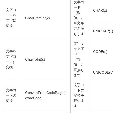
文字コ
ード
文字コ
CHAR(x)
（数
ードを
CharFromInt(x)
値）x
文字に
を文字
変換
に変換
UNICHAR(x
します
文字 s
を文字
文字を
CODE(s)
コード
文字コ
CharToInt(s)
（数
ードに
値）に
変換
変換し
UNICODE(s
ます
文字コ
文字コ
ードの
ConvertFromCodePage(s,
ードの
変換を
-
codePage)
変換
行いま
す