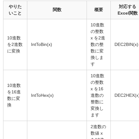
やりた
対応する
関数
概要
いこと
Excel関数
10進数
の整数
10進数
x を2進
を2進数
IntToBin(x)
数の整
DEC2BIN(x)
に変換
数に変
換しま
す
10進数
の整数
10進数
x を16
を16進
IntToHex(x)
進数の
DEC2HEX(x
数に変
整数に
換
変換し
ます
2進数の
数値 x