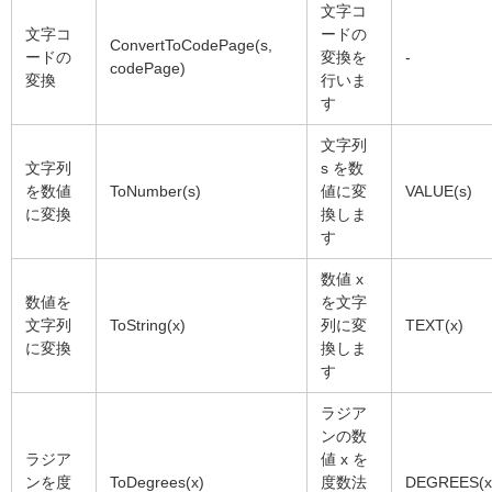
文字コ
文字コ
ードの
ConvertToCodePage(s,
ードの
変換を
-
codePage)
変換
行いま
す
文字列
文字列
s を数
を数値
ToNumber(s)
値に変
VALUE(s)
に変換
換しま
す
数値 x
数値を
を文字
文字列
ToString(x)
列に変
TEXT(x)
に変換
換しま
す
ラジア
ンの数
ラジア
値 x を
ンを度
ToDegrees(x)
度数法
DEGREES(x