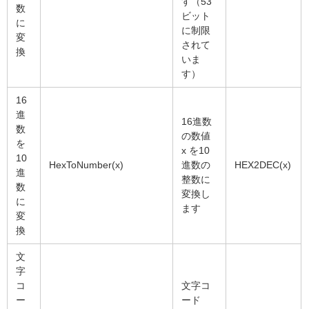
す（53
数
ビット
に
に制限
変
されて
換
いま
す）
16
進
16進数
数
の数値
を
x を10
10
HexToNumber(x)
進数の
HEX2DEC(x)
進
整数に
数
変換し
に
ます
変
換
文
字
コ
文字コ
ー
ード