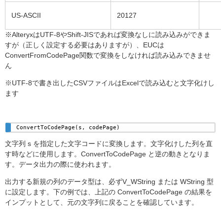
US-ASCII
20127
※AlteryxはUTF-8やShift-JISであれば変換なしに読み込みができま
すが（正しく設定する必要はありますが）、EUCは
ConvertFromCodePage関数で変換をしなければ読み込みできませ
ん
※UTF-8で書き出したCSVファイルはExcelで読み込むと文字化けし
ます
ConvertToCodePage(s, codePage) 
文字列 s を指定した文字コードに変換します。文字化けした列を直
す時などに使用します。ConvertToCodePage と逆の動きとなりま
す。データ出力の際に使われます。
出力する新規の列のデータ型は、必ずV_WString または WString 型
に設定します。下の例では、上記の ConvertToCodePage の結果を
インプットとして、元の文字列に戻ることを確認しています。