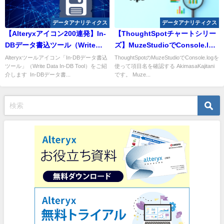
データアナリティクス
データアナリティクス
【Alteryxアイコン200連発】In-
【ThoughtSpotチャートシリー
DBデータ書込ツール（Write
ズ】MuzeStudioでConsole.log
Data In-DB Tool）
を使って項目名を確認する
Alteryxツールアイコン「In-DBデータ書込
ThoughtSpotのMuzeStudioでConsole.logを
ツール」（Write Data In-DB Tool）をご紹
使って項目名を確認する AkimasaKajitani
介します In-DBデータ書...
です。 Muze...