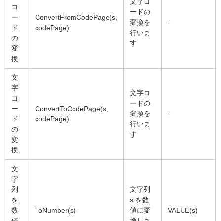
文字コ
コ
ードの
ー
ConvertFromCodePage(s,
変換を
-
ド
codePage)
行いま
の
す
変
換
文
字
文字コ
コ
ードの
ー
ConvertToCodePage(s,
変換を
-
ド
codePage)
行いま
の
す
変
換
文
字
列
文字列
を
s を数
数
ToNumber(s)
値に変
VALUE(s)
値
換しま