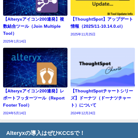
【Alteryxアイコン200連発】複
【ThoughtSpot】アップデート
数結合ツール（Join Multiple
情報（2025/11-10.14.0.cl）
Tool）
2025年11月25日
2025年1月14日
【Alteryxアイコン200連発】レ
【ThoughtSpotチャートシリー
ポートフッターツール（Report
ズ】ドーナツ（ドーナツチャー
Footer Tool）
ト）について
2024年5月14日
2024年12月24日
Alteryxの導入はぜひKCCSで！