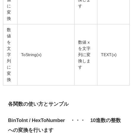
に
す
変
換
数
値
を
数値 x
文
を文字
字
ToString(x)
列に変
TEXT(x)
列
換しま
に
す
変
換
各関数の使い方とサンプル
BinToInt / HexToNumber ・・・ 10進数の整数
への変換を行います