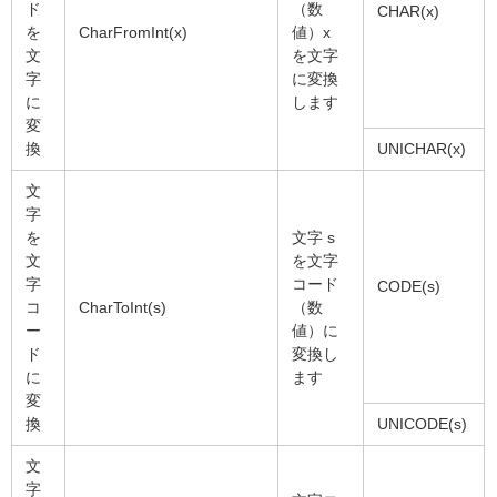
ド
（数
CHAR(x)
を
CharFromInt(x)
値）x
文
を文字
字
に変換
に
します
変
換
UNICHAR(x)
文
字
を
文字 s
文
を文字
字
コード
CODE(s)
コ
CharToInt(s)
（数
ー
値）に
ド
変換し
に
ます
変
換
UNICODE(s)
文
字