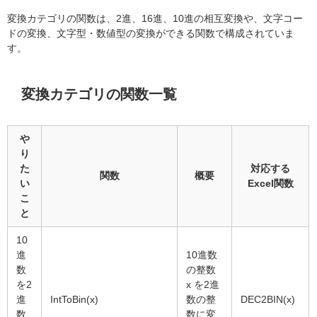
変換カテゴリの関数は、2進、16進、10進の相互変換や、文字コー
ドの変換、文字型・数値型の変換ができる関数で構成されていま
す。
変換カテゴリの関数一覧
や
り
た
対応する
関数
概要
い
Excel関数
こ
と
10
進
10進数
数
の整数
を2
x を2進
進
IntToBin(x)
数の整
DEC2BIN(x)
数
数に変