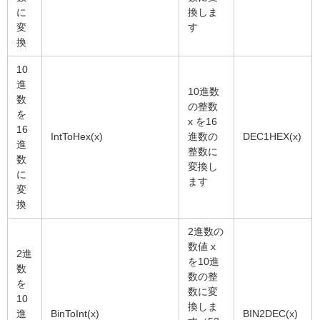
に
換しま
変
す
換
10
進
10進数
数
の整数
を
x を16
16
IntToHex(x)
進数の
DEC1HEX(x)
進
整数に
数
変換し
に
ます
変
換
2進数の
数値 x
2進
を10進
数
数の整
を
数に変
10
換しま
進
BinToInt(x)
BIN2DEC(x)