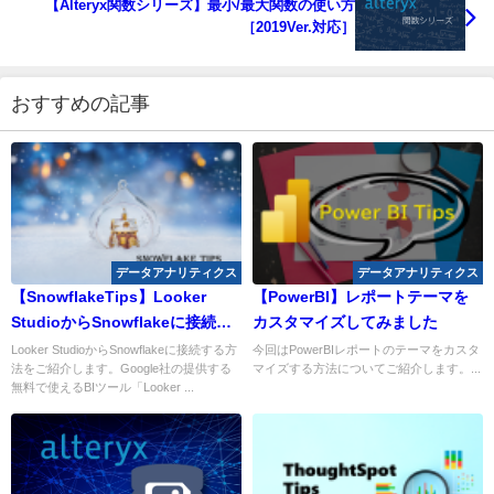
【Alteryx関数シリーズ】最小/最大関数の使い方
［2019Ver.対応］
おすすめの記事
データアナリティクス
データアナリティクス
【SnowflakeTips】Looker
【PowerBI】レポートテーマを
StudioからSnowflakeに接続す
カスタマイズしてみました
る
Looker StudioからSnowflakeに接続する方
今回はPowerBIレポートのテーマをカスタ
法をご紹介します。Google社の提供する
マイズする方法についてご紹介します。...
無料で使えるBIツール「Looker ...