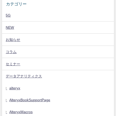
カテゴリー
5G
NEW
お知らせ
コラム
セミナー
データアナリティクス
alteryx
AlteryxBookSupportPage
AlteryxMacros