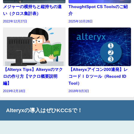
メジャーの横持ちと縦持ちの違
ThoughtSpot CS Toolsのご紹
い（クロス集計表）
介
2022年12月27日
2025年10月28日
【Alteryx Tips】Alteryxのマク
【Alteryxアイコン200連発】レ
ロの作り方【マクロ概要説明
コードＩＤツール（Record ID
編】
Tool）
2019年2月18日
2018年9月3日
Alteryxの導入はぜひKCCSで！