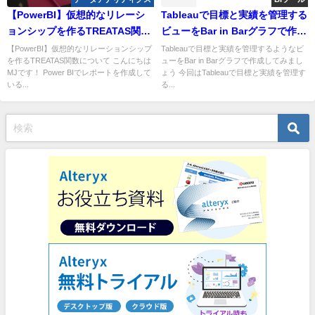
【PowerBI】仮想的なリレーシ
Tableauで目標と実績を管理する
ョンシップを作るTREATAS関数
ビューをBar in Barグラフで作成
について
する
【PowerBI】仮想的なリレーションシップ
Tableauで目標と実績を管理するようなビ
を作るTREATAS関数について こんにちは
ューをBar in Barグラフで作成してみまし
MJです！ Power BIでレポートを作成して
ょう 今回はTableauで目標と実績を管理す
いる...
る...