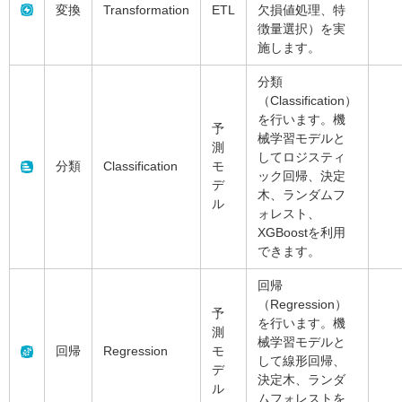
変換
Transformation
ETL
欠損値処理、特
徴量選択）を実
施します。
分類
（Classification）
を行います。機
予
械学習モデルと
測
してロジスティ
分類
Classification
モ
ック回帰、決定
デ
木、ランダムフ
ル
ォレスト、
XGBoostを利用
できます。
回帰
（Regression）
予
を行います。機
測
械学習モデルと
回帰
Regression
モ
して線形回帰、
デ
決定木、ランダ
ル
ムフォレストを