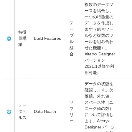
複数のデータソ
ースを結合し、
一つの特徴量の
テ
データを作成し
ー
ます（結合ツー
特徴
ブ
ルなど複数のツ
量構
Build Features
ル
ールを組み合わ
築
結
せた機能）。
合
Alteryx Designer
バージョン
2021.1以降で利
用可能。
データの状態を
確認します。欠
落値、外れ値、
サ
スパース性（ユ
デー
マ
ニーク値の数）
タヘ
Data Health
リ
について評価し
ルス
ー
ます。Alteryx
Designer バージ