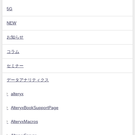
5G
NEW
お知らせ
コラム
セミナー
データアナリティクス
alteryx
AlteryxBookSupportPage
AlteryxMacros