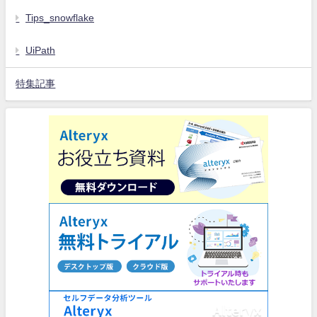
Tips_snowflake
UiPath
特集記事