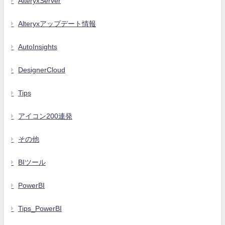
AlteryxServer
Alteryxアップデート情報
AutoInsights
DesignerCloud
Tips
アイコン200連発
その他
BIツール
PowerBI
Tips_PowerBI