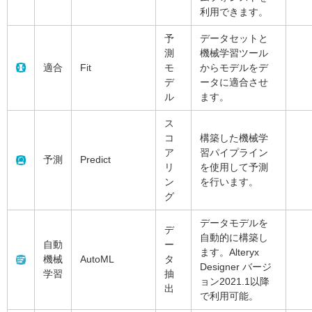
利用できます。
予
データセットと
測
機械学習ツール
適合
Fit
モ
からモデルをデ
デ
ータに適合させ
ル
ます。
ス
コ
構築した機械学
ア
習パイプライン
予測
Predict
リ
を使用して予測
ン
を行います。
グ
データモデルを
デ
自動的に構築し
自動
ー
ます。Alteryx
機械
AutoML
タ
Designer バージ
学習
抽
ョン2021.1以降
出
で利用可能。