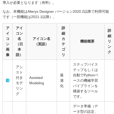
導入が必要となります（有料）。
なお、本機能はAlteryx Designer バージョン2020.2以降で利用可能
です（一部機能は2021.1以降）。
ア
アイ
詳
詳
イ
コン
細
細
コ
名
アイコン名
カ
機能概要
リ
ン
（日
（英語）
テ
ン
画
本
ゴ
ク
像
語）
リ
ステップバイス
アシ
テップもしくは
スト
最
自動でPythonベ
付き
Assisted
適
ースの機械学習
モデ
Modeling
化
パイプラインを
リン
構築するツール
グ
です。
データ準備（デ
ータ型の設定、