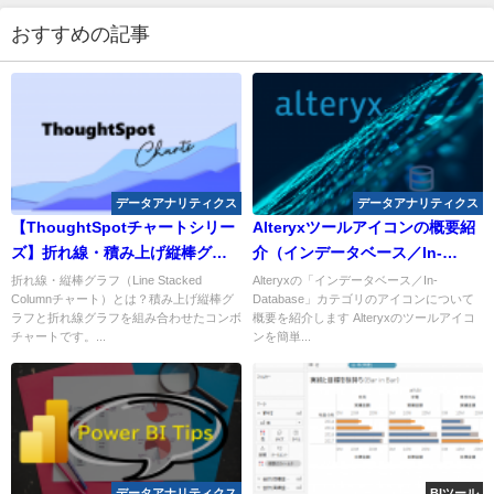
おすすめの記事
データアナリティクス
データアナリティクス
【ThoughtSpotチャートシリー
Alteryxツールアイコンの概要紹
ズ】折れ線・積み上げ縦棒グラ
介（インデータベース／In-
フ（Line stacked column）に
Database）
折れ線・縦棒グラフ（Line Stacked
Alteryxの「インデータベース／In-
Columnチャート）とは？積み上げ縦棒グ
Database」カテゴリのアイコンについて
ついて
ラフと折れ線グラフを組み合わせたコンボ
概要を紹介します Alteryxのツールアイコ
チャートです。...
ンを簡単...
データアナリティクス
BIツール