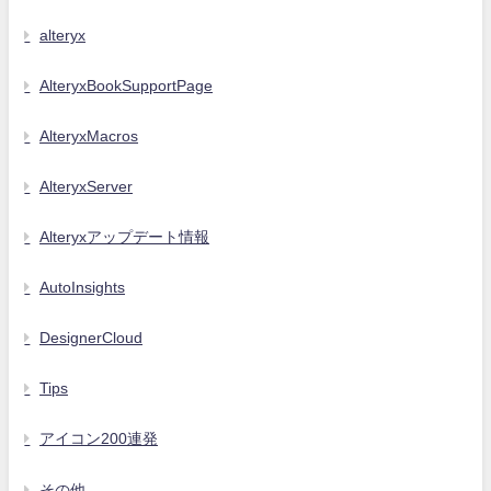
alteryx
AlteryxBookSupportPage
AlteryxMacros
AlteryxServer
Alteryxアップデート情報
AutoInsights
DesignerCloud
Tips
アイコン200連発
その他