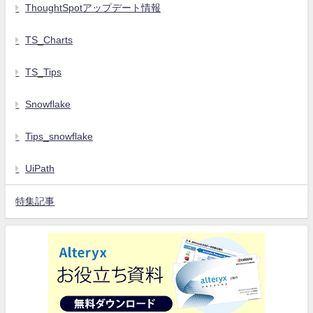
ThoughtSpotアップデート情報
TS_Charts
TS_Tips
Snowflake
Tips_snowflake
UiPath
特集記事