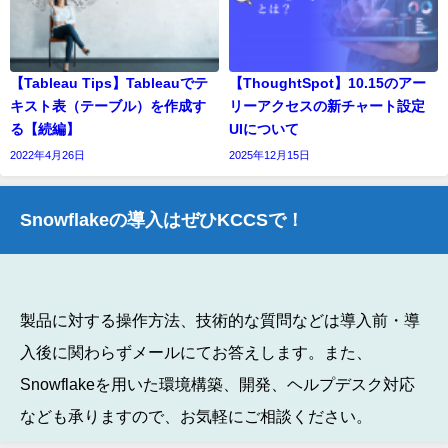
【Tableau Tips】Tableauでテ
【ThoughtSpot】10.15のアー
キスト表（テーブル）を作成す
リーアクセスの新チャート設定
る【続編】
UIについて
2022年4月26日
2025年12月15日
Snowflakeの導入はぜひKCCSで！
製品に対する操作方法、技術的な質問などは導入前・導
入後に関わらずメールにてお答えします。また、
Snowflakeを用いた環境構築、開発、ヘルプデスク対応
なども承りますので、お気軽にご相談ください。