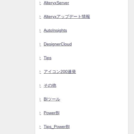
AlteryxServer
Alteryxアップデート情報
AutoInsights
DesignerCloud
Tips
アイコン200連発
その他
BIツール
PowerBI
Tips_PowerBI