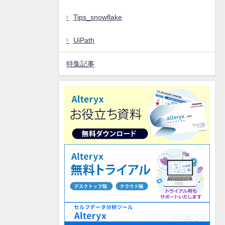
Tips_snowflake
UiPath
特集記事