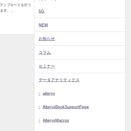
SVのアップロードを行う
す。...
5G
NEW
お知らせ
コラム
セミナー
データアナリティクス
alteryx
AlteryxBookSupportPage
AlteryxMacros