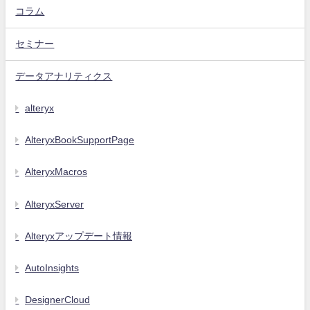
コラム
セミナー
データアナリティクス
alteryx
AlteryxBookSupportPage
AlteryxMacros
AlteryxServer
Alteryxアップデート情報
AutoInsights
DesignerCloud