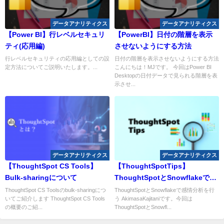
データアナリティクス
データアナリティクス
【Power BI】行レベルセキュリ
【PowerBI】日付の階層を表示
ティ(応用編)
させないようにする方法
行レベルセキュリティの応用編としての設
日付の階層を表示させないようにする方法
定方法についてご説明いたします。...
こんにちは！MJです。 今回はPower BI
Desktopの日付データで見られる階層を表
示させ...
データアナリティクス
データアナリティクス
【ThoughtSpot CS Tools】
【ThoughtSpotTips】
Bulk-sharingについて
ThoughtSpotとSnowflakeで感
情分析を行う
ThoughtSpot CS Toolsのbulk-sharingにつ
ThoughtSpotとSnowflakeで感情分析を行
いてご紹介します ThoughtSpot CS Tools
う AkimasaKajitaniです。今回は
の概要のご紹...
ThoughtSpotとSnowfl...