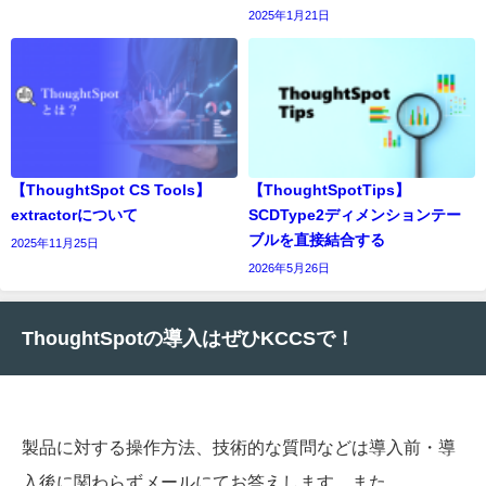
2025年1月21日
【ThoughtSpot CS Tools】
【ThoughtSpotTips】
extractorについて
SCDType2ディメンションテー
ブルを直接結合する
2025年11月25日
2026年5月26日
ThoughtSpotの導入はぜひKCCSで！
製品に対する操作方法、技術的な質問などは導入前・導
入後に関わらずメールにてお答えします。また、