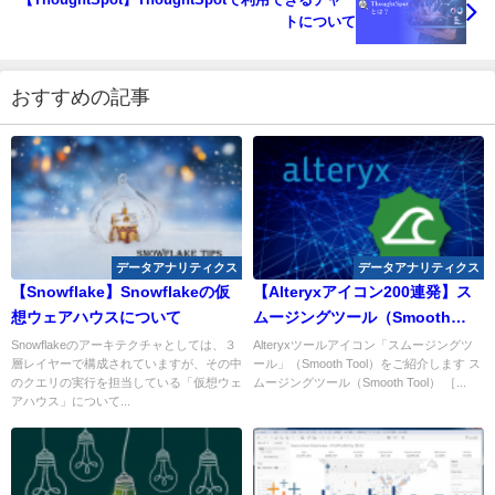
トについて
おすすめの記事
データアナリティクス
データアナリティクス
【Snowflake】Snowflakeの仮
【Alteryxアイコン200連発】ス
想ウェアハウスについて
ムージングツール（Smooth
Tool）
Snowflakeのアーキテクチャとしては、３
Alteryxツールアイコン「スムージングツ
層レイヤーで構成されていますが、その中
ール」（Smooth Tool）をご紹介します ス
のクエリの実行を担当している「仮想ウェ
ムージングツール（Smooth Tool） ［...
アハウス」について...