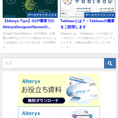
データアナリティクス
データアナリティクス
【Alteryx Tips】GCP環境での
Tableauとは？－Tableauの概要
AlteryxDesigner/Serverの
をご説明します
SendGridを使ったメール送信設
Google Cloud Platform（GCP環境）は普
Tableauとは－ Tableauはトータル的にデ
通にSMTPなどでメール送信ができないよ
ータのビジュアル分析を行うプラットフォ
定について
うな仕組みになっているため、GCP環境
ームです。TableauはBIツール（ビジネ
で...
ス・イ...