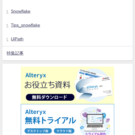
Snowflake
Tips_snowflake
UiPath
特集記事