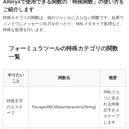
Alteryxで使用できる関数の「特殊関数」の使い方を
ご紹介します
特殊カテゴリの関数は、他のジャンルに入らない関数です。
結果ウ
ィンドウにメッセージ出力を行ったり、XMLメタキャラ処理など、
特殊な処理を行います。
フォーミュラツールの特殊
カテゴリの関数
一覧
やりたい
関数名
概要
こと
XMLクエ
リに含ま
特殊文字
れる特殊
のエスケ
EscapeXMLMetacharacters(String)
文字をエ
ープ
スケープ
します