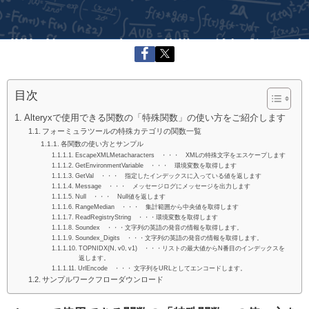
目次
Alteryxで使用できる関数の「特殊関数」の使い方をご紹介します
フォーミュラツールの特殊カテゴリの関数一覧
各関数の使い方とサンプル
EscapeXMLMetacharacters ・・・ XMLの特殊文字をエスケープします
GetEnvironmentVariable ・・・ 環境変数を取得します
GetVal ・・・ 指定したインデックスに入っている値を返します
Message ・・・ メッセージログにメッセージを出力します
Null ・・・ Null値を返します
RangeMedian ・・・ 集計範囲から中央値を取得します
ReadRegistryString ・・・環境変数を取得します
Soundex ・・・文字列の英語の発音の情報を取得します。
Soundex_Digits ・・・文字列の英語の発音の情報を取得します。
TOPNIDX(N, v0, v1) ・・・リストの最大値からN番目のインデックスを
返します。
UrlEncode ・・・ 文字列をURLとしてエンコードします。
サンプルワークフローダウンロード