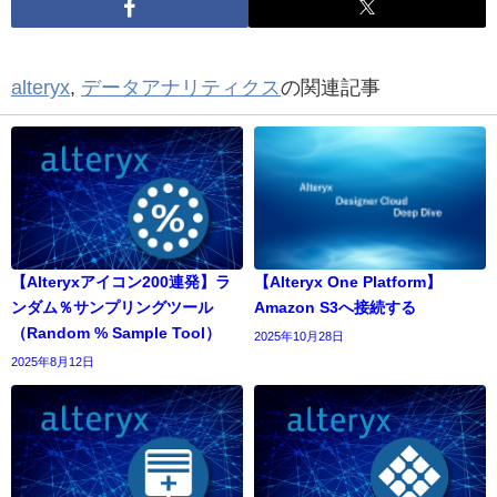
alteryx
,
データアナリティクス
の関連記事
【Alteryxアイコン200連発】ラ
【Alteryx One Platform】
ンダム％サンプリングツール
Amazon S3へ接続する
（Random % Sample Tool）
2025年10月28日
2025年8月12日