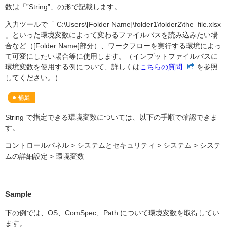
数は「”String”」の形で記載します。
入力ツールで「 C:\Users\[Folder Name]\folder1\folder2\the_file.xlsx
」といった環境変数によって変わるファイルパスを読み込みたい場
合など（[Folder Name]部分）、ワークフローを実行する環境によっ
て可変にしたい場合等に使用します。（インプットファイルパスに
環境変数を使用する例について、詳しくは
こちらの質問
を参照
してください。）
補足
String で指定できる環境変数については、以下の手順で確認できま
す。
コントロールパネル >
システムとセキュリティ >
システム >
システ
ムの詳細設定 >
環境変数
Sample
下の例では、OS、ComSpec、Path について環境変数を取得してい
ます。