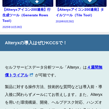
【Alteryxアイコン200連発】行
【Alteryxアイコン200連発】タ
生成ツール（Generate Rows
イルツール（Tile Tool）
Tool）
2018年8月29日
2025年10月28日
Alteryxの導入はぜひKCCSで！
セルフサービスデータ分析ツール「Alteryx」は
４週間無
償トライアル
が可能です。
製品に対する操作方法、技術的な質問などは導入前・導
入後に関わらずメールにてお答えします。また、Alteryx
を用いた環境構築、開発、ヘルプデスク対応、ハンズオ