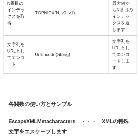
N番目の
最大値か
インデッ
らN番目の
TOPNIDX(N, v0, v1)
クスを取
インデッ
得
クスを返
します
文字列を
文字列を
URLとし
URLとし
UrlEncode(String)
てエンコ
てエンコ
ードしま
ード
す
各関数の使い方とサンプル
EscapeXMLMetacharacters ・・・ XMLの特殊
文字をエスケープします