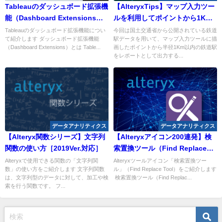
Tableauのダッシュボード拡張機
【AlteryxTips】マップ入力ツー
能（Dashboard Extensions）
ルを利用してポイントから1Km
とは
圏内の駅名を表示する
Tableauのダッシュボード拡張機能につい
今回は国土交通省から公開されている鉄道
て紹介します ダッシュボード拡張機能
駅データを用いて、マップ入力ツールに描
（Dashboard Extensions）とは Table...
画したポイントから半径1Km以内の鉄道駅
をレポートとして出力する...
データアナリティクス
データアナリティクス
【Alteryx関数シリーズ】文字列
【Alteryxアイコン200連発】検
関数の使い方［2019Ver.対応］
索置換ツール（Find Replace
Tool）
Alteryxで使用できる関数の「文字列関
Alteryxツールアイコン「検索置換ツー
数」の使い方をご紹介します 文字列関数
ル」（Find Replace Tool）をご紹介します
は、文字列型のデータに対して、加工や検
検索置換ツール（Find Replac...
索を行う関数です。 フ...