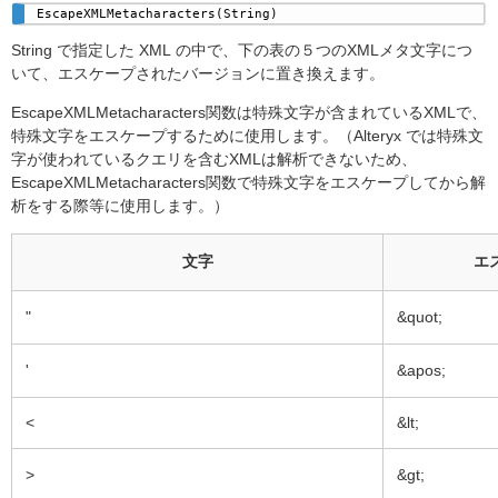
EscapeXMLMetacharacters(String)
String で指定した XML の中で、下の表の５つのXMLメタ文字につ
いて、エスケープされたバージョンに置き換えます。
EscapeXMLMetacharacters関数は特殊文字が含まれているXMLで、
特殊文字をエスケープするために使用します。（Alteryx では特殊文
字が使われているクエリを含むXMLは解析できないため、
EscapeXMLMetacharacters関数で特殊文字をエスケープしてから解
析をする際等に使用します。）
文字
エ
"
&quot;
'
&apos;
<
&lt;
>
&gt;