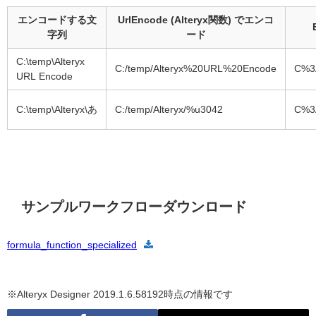
エンコードする文
UrlEncode (Alteryx関数) でエンコ
字列
ード
C:\temp\Alteryx
C:/temp/Alteryx%20URL%20Encode
C%3
URL Encode
C:\temp\Alteryx\あ
C:/temp/Alteryx/%u3042
C%3
サンプルワークフローダウンロード
formula_function_specialized
※Alteryx Designer 2019.1.6.58192時点の情報です