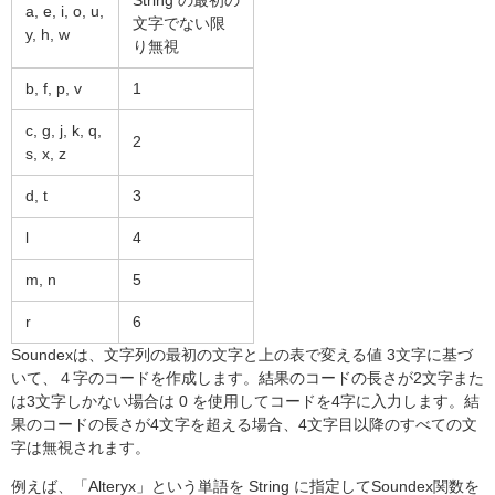
String の最初の
a, e, i, o, u,
文字でない限
y, h, w
り無視
b, f, p, v
1
c, g, j, k, q,
2
s, x, z
d, t
3
l
4
m, n
5
r
6
Soundexは、文字列の最初の文字と上の表で変える
値 3文字に基づ
いて、４字のコードを作成します。
結果のコードの長さが2文字また
は3文字しかない場合は 0 を使用してコードを4字に入力します。
結
果のコードの長さが4文字を超える場合、4文字目以降のすべての文
字は無視されます。
例えば、「Alteryx」という単語を String に指定してSoundex関数を