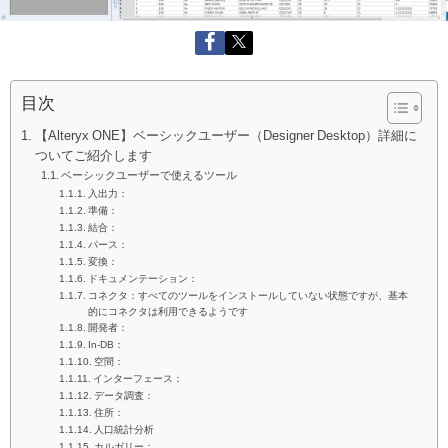
目次
【Alteryx ONE】ベーシックユーザー（Designer Desktop）詳細に
ついてご紹介します
ベーシックユーザーで使えるツール
入出力：
準備：
結合：
パース：
変換：
ドキュメンテーション：
コネクタ：すべてのツールをインストールしていない状態ですが、基本
的にコネクタは利用できるようです
開発者：
In-DB：
空間：
インターフェース：
データ調査：
住所：
人口統計分析
カルガリー：