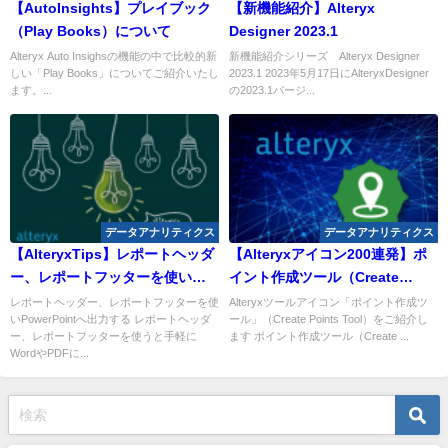
【AutoInsights】プレイブック
【新機能紹介】Alteryx
（Play Books）について
Designer 2023.1
Alteryx Auto Insighsの機能の中で比較的新
新機能紹介シリーズ Alteryx Designer
しい「Play Books」についてご紹介いたし
2023.1 2023年5月17日にAlteryxDesigner
ます。...
の2023.1バージ...
データアナリティクス
データアナリティクス
【AlteryxTips】レポートヘッダ
【Alteryxアイコン200連発】ポ
ー、レポートフッターを使い
イント作成ツール（Create
PowerPointへ出力する
Points Tool）
レポートヘッダー、レポートフッターを使
Alteryxツールアイコン「ポイント作成ツ
いPowerPointへ出力する レポートヘッダ
ール」（Create Points Tool）をご紹介し
ー、レポートフッターを使うと手軽に
ます ポイント作成ツール（Create ...
WordやPDFに...