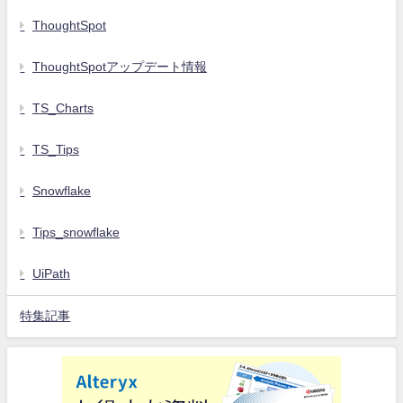
ThoughtSpot
ThoughtSpotアップデート情報
TS_Charts
TS_Tips
Snowflake
Tips_snowflake
UiPath
特集記事