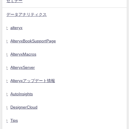
セミナー
データアナリティクス
alteryx
AlteryxBookSupportPage
AlteryxMacros
AlteryxServer
Alteryxアップデート情報
AutoInsights
DesignerCloud
Tips