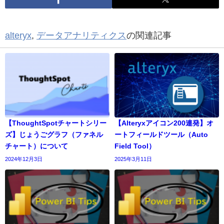
alteryx
,
データアナリティクス
の関連記事
【ThoughtSpotチャートシリー
【Alteryxアイコン200連発】オ
ズ】じょうごグラフ（ファネル
ートフィールドツール（Auto
チャート）について
Field Tool）
2024年12月3日
2025年3月11日