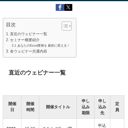
目次
直近のウェビナー一覧
セミナー概要紹介
あなたのExcel業務を 劇的に変える！
各ウェビナー共通内容
直近のウェビナー一覧
申し
申し
開催
開催
定
開催タイトル
込み
込み
日
時間
員
期限
先
申込