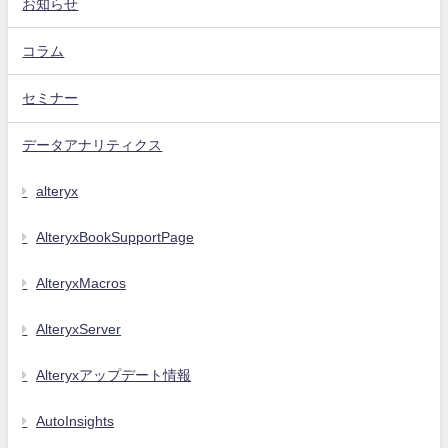
お知らせ
コラム
セミナー
データアナリティクス
alteryx
AlteryxBookSupportPage
AlteryxMacros
AlteryxServer
Alteryxアップデート情報
AutoInsights