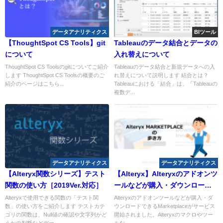
データアナリティクス
BIツール
【ThoughtSpot CS Tools】git
Tableauのデータ結合とデータの
について
入れ替えについて
ThoughtSpot CS Toolsのgitについてご紹介
Tableauのデータ結合と新規データへの入
します ThoughtSpot CS Toolsの概要のご
れ替えについて説明します 結合とは？
紹介のページはこちら...
Tableauにおける「結合」は、「Tableauの
複数デ...
データアナリティクス
データアナリティクス
【Alteryx関数シリーズ】テスト
【Alteryx】Alteryxのアドオンツ
関数の使い方［2019Ver.対応］
ールなどが購入・ダウンロード
できるMarketplace
Alteryxで使用できる関数の「テスト関
Alteryxのアドオンツールなどが購入・ダ
数」の使い方をご紹介します テストカテ
ウンロードできるMarketplaceがサービス
ゴリの関数は、Null値の確認や文字列かど
開始されました。Alteryxのマクロやツー