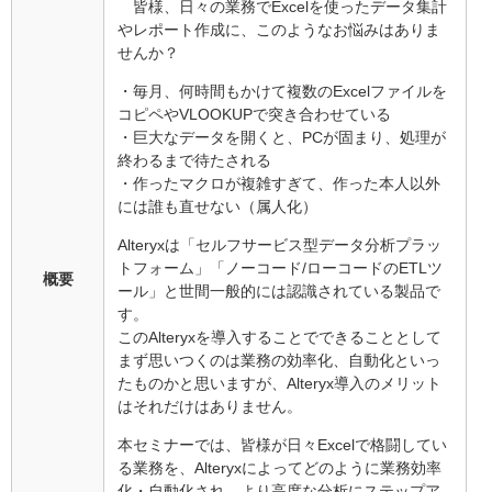
皆様、日々の業務でExcelを使ったデータ集計
やレポート作成に、このようなお悩みはありま
せんか？
・毎月、何時間もかけて複数のExcelファイルを
コピペやVLOOKUPで突き合わせている
・巨大なデータを開くと、PCが固まり、処理が
終わるまで待たされる
・作ったマクロが複雑すぎて、作った本人以外
には誰も直せない（属人化）
Alteryxは「セルフサービス型データ分析プラッ
トフォーム」「ノーコード/ローコードのETLツ
概要
ール」と世間一般的には認識されている製品で
す。
このAlteryxを導入することでできることとして
まず思いつくのは業務の効率化、自動化といっ
たものかと思いますが、Alteryx導入のメリット
はそれだけはありません。
本セミナーでは、皆様が日々Excelで格闘してい
る業務を、Alteryxによってどのように業務効率
化・自動化され、より高度な分析にステップア