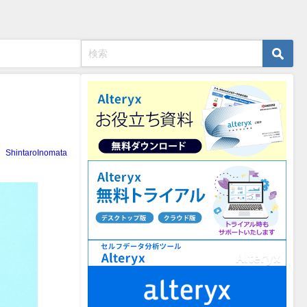
ShintaroInomata