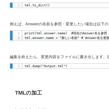
tml.to_dict()
例えば、Answerの名前を参照・変更したい場合は以下
print(tml.answer.name)  #現在のAnswer名を参照

tml.answer.name = "新しい名前" # Answer名を更
編集を終えたら、変更内容をファイルに書き出します。以下の
tml.dump("Output.tml")
TMLの加工