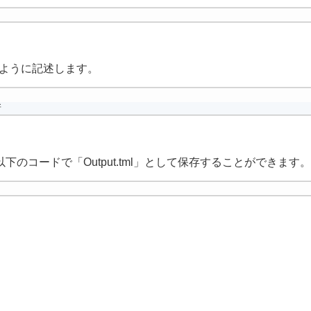
のように記述します。
新
コードで「Output.tml」として保存することができます。