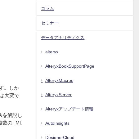
コラム
セミナー
データアナリティクス
alteryx
AlteryxBookSupportPage
AlteryxMacros
みです。しか
AlteryxServer
のは大変で
Alteryxアップデート情報
法を解説し
数のTML
AutoInsights
DesignerCloud