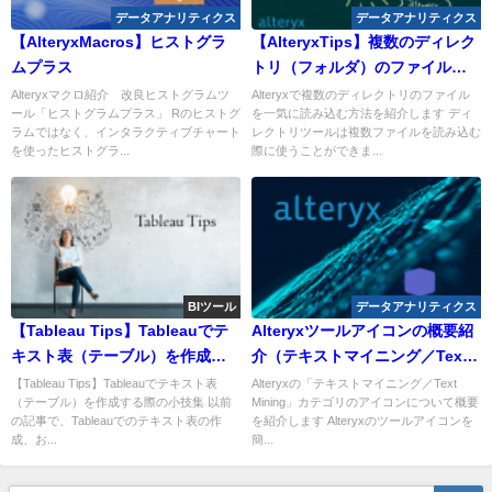
データアナリティクス
データアナリティクス
【AlteryxMacros】ヒストグラ
【AlteryxTips】複数のディレク
ムプラス
トリ（フォルダ）のファイルを
一気に読み込む
Alteryxマクロ紹介 改良ヒストグラムツ
Alteryxで複数のディレクトリのファイル
ール「ヒストグラムプラス」 Rのヒストグ
を一気に読み込む方法を紹介します ディ
ラムではなく、インタラクティブチャート
レクトリツールは複数ファイルを読み込む
を使ったヒストグラ...
際に使うことができま...
BIツール
データアナリティクス
【Tableau Tips】Tableauでテ
Alteryxツールアイコンの概要紹
キスト表（テーブル）を作成す
介（テキストマイニング／Text
る【続編】
Mining）
【Tableau Tips】Tableauでテキスト表
Alteryxの「テキストマイニング／Text
（テーブル）を作成する際の小技集 以前
Mining」カテゴリのアイコンについて概要
の記事で、Tableauでのテキスト表の作
を紹介します Alteryxのツールアイコンを
成、お...
簡...