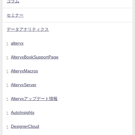
コラム
セミナー
データアナリティクス
alteryx
AlteryxBookSupportPage
AlteryxMacros
AlteryxServer
Alteryxアップデート情報
AutoInsights
DesignerCloud