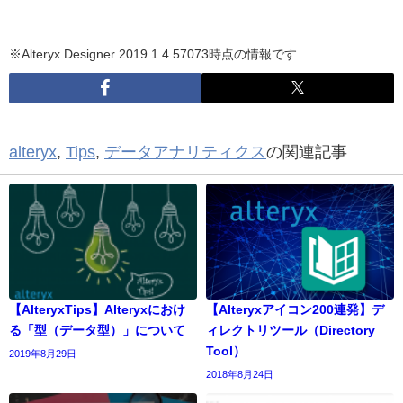
※Alteryx Designer 2019.1.4.57073時点の情報です
alteryx
,
Tips
,
データアナリティクス
の関連記事
【AlteryxTips】Alteryxにおけ
【Alteryxアイコン200連発】デ
る「型（データ型）」について
ィレクトリツール（Directory
Tool）
2019年8月29日
2018年8月24日