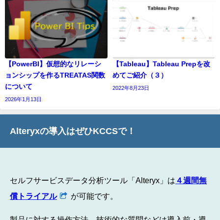
【PowerBI】仮想的なリレーシ
【Tableau】Tableau Prepを改
ョンシップを作るTREATAS関数
めてご紹介（３）
について
2022年8月23日
2026年1月13日
Alteryxの導入はぜひKCCSで！
セルフサービスデータ分析ツール「Alteryx」は
４週間無
償トライアル
が可能です。
製品に対する操作方法、技術的な質問などは導入前・導