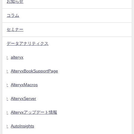
お知らせ
コラム
セミナー
データアナリティクス
alteryx
AlteryxBookSupportPage
AlteryxMacros
AlteryxServer
Alteryxアップデート情報
AutoInsights