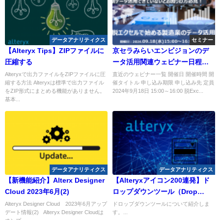
データアナリティクス
セミナー
【Alteryx Tips】ZIPファイルに
京セラみらいエンビジョンのデ
圧縮する
ータ活用関連ウェビナー日程
（2024年9月）のご紹介
Alteryxで出力ファイルをZIPファイルに圧
直近のウェビナー一覧 開催日 開催時間 開
縮する方法 Alteryxは標準で出力ファイル
催タイトル 申し込み期限 申し込み先 定員
をZIP形式にまとめる機能がありません。
2024年9月18日 15:00～16:00 脱Exc...
基本...
データアナリティクス
データアナリティクス
【新機能紹介】Alterx Designer
【Alteryxアイコン200連発】ド
Cloud 2023年6月(2)
ロップダウンツール（Drop
Down Tool）
Alteryx Designer Cloud 2023年6月アップ
ドロップダウンツールについて紹介しま
デート情報(2) Alteryx Designer Cloudは
す。...