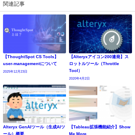
関連記事
【ThoughtSpot CS Tools】
【Alteryxアイコン200連発】ス
user-managementについて
ロットルツール（Throttle
Tool）
2025年12月23日
2020年4月2日
Alteryx GenAIツール（生成AIツ
【Tableau拡張機能紹介】Show
ール）概要
Me More