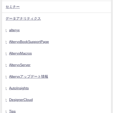
セミナー
データアナリティクス
alteryx
AlteryxBookSupportPage
AlteryxMacros
AlteryxServer
Alteryxアップデート情報
AutoInsights
DesignerCloud
Tips