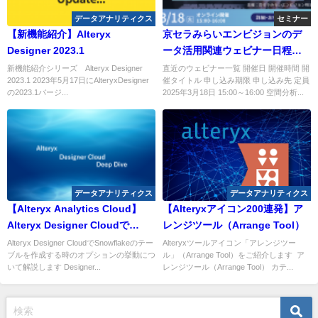
データアナリティクス
セミナー
【新機能紹介】Alteryx
京セラみらいエンビジョンのデ
Designer 2023.1
ータ活用関連ウェビナー日程
（2025年3月）のご紹介
新機能紹介シリーズ Alteryx Designer
直近のウェビナー一覧 開催日 開催時間 開
2023.1 2023年5月17日にAlteryxDesigner
催タイトル 申し込み期限 申し込み先 定員
の2023.1バージ...
2025年3月18日 15:00～16:00 空間分析...
データアナリティクス
データアナリティクス
【Alteryx Analytics Cloud】
【Alteryxアイコン200連発】ア
Alteryx Designer Cloudで
レンジツール（Arrange Tool）
Snowflakeのテーブルを作成す
Alteryx Designer CloudでSnowflakeのテー
Alteryxツールアイコン「アレンジツー
ブルを作成する時のオプションの挙動につ
ル」（Arrange Tool）をご紹介します ア
る時のオプションの挙動
いて解説します Designer...
レンジツール（Arrange Tool） カテ...